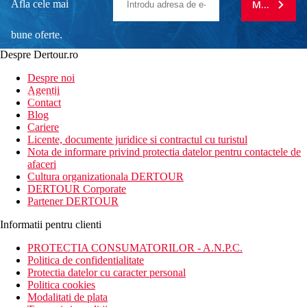
Afla cele mai
MA ABONE
bune oferte.
Despre Dertour.ro
Inscrie-te la
Despre noi
Agentii
newsletter!
Contact
Blog
Cariere
Licente, documente juridice si contractul cu turistul
Nota de informare privind protectia datelor pentru contactele de
afaceri
Cultura organizationala DERTOUR
DERTOUR Corporate
Partener DERTOUR
Informatii pentru clienti
PROTECTIA CONSUMATORILOR - A.N.P.C.
Politica de confidentialitate
Protectia datelor cu caracter personal
Politica cookies
Modalitati de plata