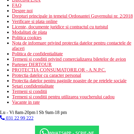
FAQ
Despre noi
Drepturi principale in temeiul Ordonantei Guvernului nr. 2/2018
Verificare si plata online
Licente, documente juridice si contractul cu turistul
Modalitati de plata
Politica cookies
Nota de informare privind protectia datelor pentru contactele de
afaceri
Politica de confidentialitate
Termeni si conditii privind comercializarea biletelor de avion
Partener DERTOUR
PROTECTIA CONSUMATORILOR - A.N.P.C.
Protectia datelor cu caracter personal
Protectia datelor pentru paginile noastre de pe retelele sociale
Setari confidentialitate
Termeni si conditii
Termeni si conditii pentru utilizarea voucherului cadou
Vacante in rate
Lu - Vi 8am-20pm l Sb 9am-18 pm
031 22 99 222
WHATSAPP - SCRIE-NE