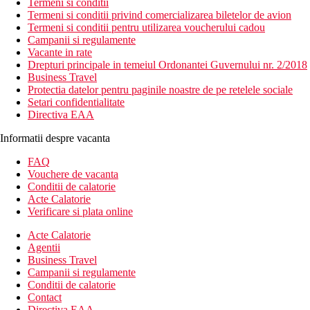
Termeni si conditii
Termeni si conditii privind comercializarea biletelor de avion
Termeni si conditii pentru utilizarea voucherului cadou
Campanii si regulamente
Vacante in rate
Drepturi principale in temeiul Ordonantei Guvernului nr. 2/2018
Business Travel
Protectia datelor pentru paginile noastre de pe retelele sociale
Setari confidentialitate
Directiva EAA
Informatii despre vacanta
FAQ
Vouchere de vacanta
Conditii de calatorie
Acte Calatorie
Verificare si plata online
Acte Calatorie
Agentii
Business Travel
Campanii si regulamente
Conditii de calatorie
Contact
Directiva EAA