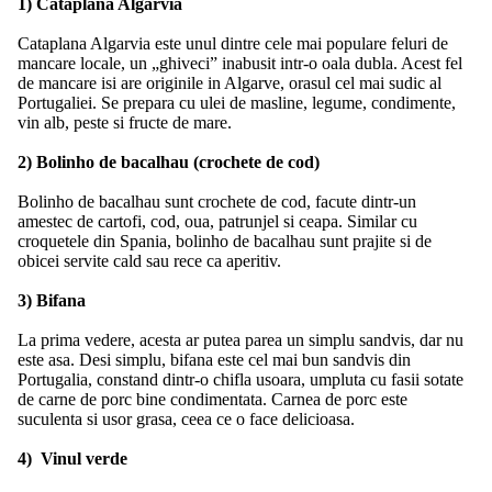
1) Cataplana Algarvia
Cataplana Algarvia este unul dintre cele mai populare feluri de
mancare locale, un „ghiveci” inabusit intr-o oala dubla. Acest fel
de mancare isi are originile in Algarve, orasul cel mai sudic al
Portugaliei. Se prepara cu ulei de masline, legume, condimente,
vin alb, peste si fructe de mare.
2) Bolinho de bacalhau (crochete de cod)
Bolinho de bacalhau sunt crochete de cod, facute dintr-un
amestec de cartofi, cod, oua, patrunjel si ceapa. Similar cu
croquetele din Spania, bolinho de bacalhau sunt prajite si de
obicei servite cald sau rece ca aperitiv.
3) Bifana
La prima vedere, acesta ar putea parea un simplu sandvis, dar nu
este asa. Desi simplu, bifana este cel mai bun sandvis din
Portugalia, constand dintr-o chifla usoara, umpluta cu fasii sotate
de carne de porc bine condimentata. Carnea de porc este
suculenta si usor grasa, ceea ce o face delicioasa.
4) Vinul verde