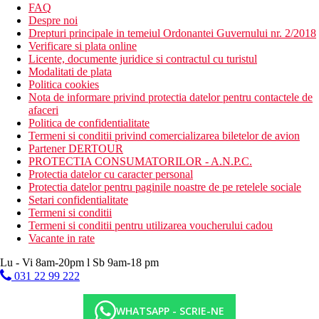
FAQ
Despre noi
Drepturi principale in temeiul Ordonantei Guvernului nr. 2/2018
Verificare si plata online
Licente, documente juridice si contractul cu turistul
Modalitati de plata
Politica cookies
Nota de informare privind protectia datelor pentru contactele de
afaceri
Politica de confidentialitate
Termeni si conditii privind comercializarea biletelor de avion
Partener DERTOUR
PROTECTIA CONSUMATORILOR - A.N.P.C.
Protectia datelor cu caracter personal
Protectia datelor pentru paginile noastre de pe retelele sociale
Setari confidentialitate
Termeni si conditii
Termeni si conditii pentru utilizarea voucherului cadou
Vacante in rate
Lu - Vi 8am-20pm l Sb 9am-18 pm
031 22 99 222
WHATSAPP - SCRIE-NE