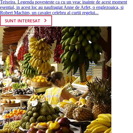
Teixeira. Legenda povesteste ca cu un veac inainte de acest moment
esential, in acest loc au naufragiat Anne de Arfet, o englezoaica, si
Robert Machim, un cavaler celebru al curtii regelui...
SUNT INTERESAT