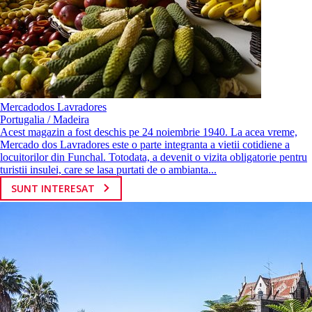
Mercadodos Lavradores
Portugalia / Madeira
Acest magazin a fost deschis pe 24 noiembrie 1940. La acea vreme,
Mercado dos Lavradores este o parte integranta a vietii cotidiene a
locuitorilor din Funchal. Totodata, a devenit o vizita obligatorie pentru
turistii insulei, care se lasa purtati de o ambianta...
SUNT INTERESAT