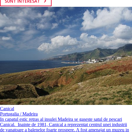
SUNT INTERESAT
Caniçal
Portugalia / Madeira
In capatul estic retras al insulei Madeira se gaseste satul de pescari
Caniçal. Inainte de 1981, Caniçal a reprezentat centrul unei industrii
de vanatoare a balenelor foarte prospere. A fost amenajat un muzeu in