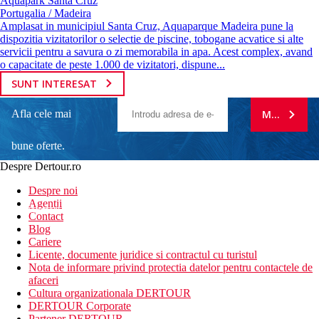
Aquapark Santa Cruz
Portugalia / Madeira
Amplasat in municipiul Santa Cruz, Aquaparque Madeira pune la
dispozitia vizitatorilor o selectie de piscine, tobogane acvatice si alte
servicii pentru a savura o zi memorabila in apa. Acest complex, avand
o capacitate de peste 1.000 de vizitatori, dispune...
SUNT INTERESAT
Afla cele mai
MA ABONE
bune oferte.
Despre Dertour.ro
Inscrie-te la
Despre noi
Agentii
newsletter!
Contact
Blog
Cariere
Licente, documente juridice si contractul cu turistul
Nota de informare privind protectia datelor pentru contactele de
afaceri
Cultura organizationala DERTOUR
DERTOUR Corporate
Partener DERTOUR