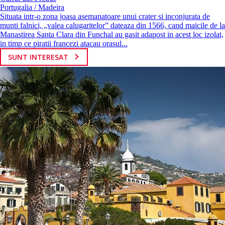
Portugalia / Madeira
Situata intr-o zona joasa asemanatoare unui crater si inconjurata de
munti falnici, „valea calugaritelor” dateaza din 1566, cand maicile de la
Manastirea Santa Clara din Funchal au gasit adapost in acest loc izolat,
in timp ce piratii francezi atacau orasul...
SUNT INTERESAT