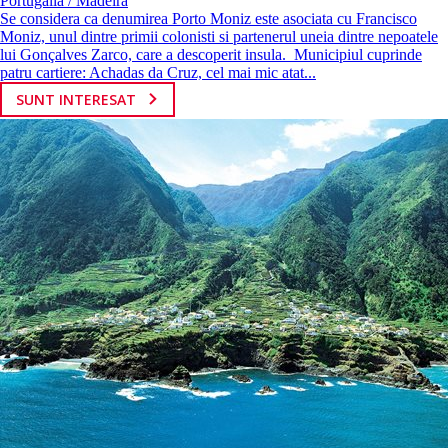
Portugalia / Madeira
Se considera ca denumirea Porto Moniz este asociata cu Francisco
Moniz, unul dintre primii colonisti si partenerul uneia dintre nepoatele
lui Gonçalves Zarco, care a descoperit insula. Municipiul cuprinde
patru cartiere: Achadas da Cruz, cel mai mic atat...
SUNT INTERESAT