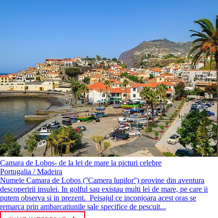
Camara de Lobos- de la lei de mare la picturi celebre
Portugalia / Madeira
Numele Camara de Lobos (''Camera lupilor'') provine din aventura
descoperirii insulei. In golful sau existau multi lei de mare, pe care ii
putem observa si in prezent. Peisajul ce inconjoara acest oras se
remarca prin ambarcatiunile sale specifice de pescuit...