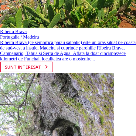
Ribeira Brava
Portugalia / Madeira
Ribeira Brava (ce semnifica parau salbatic) este un oras situat pe coasta
de sud-vest a insulei Madeira si cuprinde parohiile Ribeira Brava,
Campanario, Tabua si Serra de Agua. Aflata la doar cincisprezece
kilometri de Funchal, localitatea are o mostenire...
SUNT INTERESAT