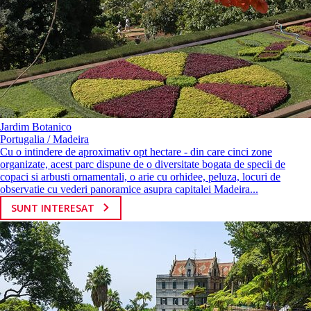
Jardim Botanico
Portugalia / Madeira
Cu o intindere de aproximativ opt hectare - din care cinci zone
organizate, acest parc dispune de o diversitate bogata de specii de
copaci si arbusti ornamentali, o arie cu orhidee, peluza, locuri de
observatie cu vederi panoramice asupra capitalei Madeira...
SUNT INTERESAT