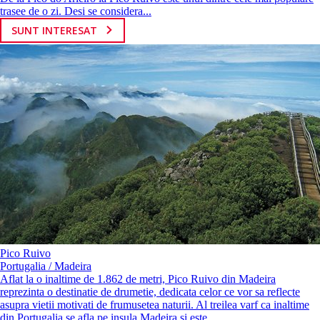
trasee de o zi. Desi se considera...
SUNT INTERESAT
Pico Ruivo
Portugalia / Madeira
Aflat la o inaltime de 1.862 de metri, Pico Ruivo din Madeira
reprezinta o destinatie de drumetie, dedicata celor ce vor sa reflecte
asupra vietii motivati de frumusetea naturii. Al treilea varf ca inaltime
din Portugalia se afla pe insula Madeira si este...