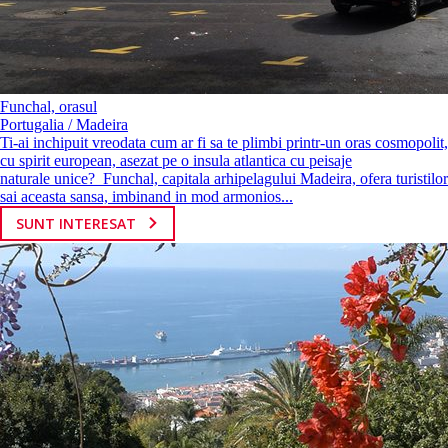
Funchal, orasul
Portugalia / Madeira
Ti-ai inchipuit vreodata cum ar fi sa te plimbi printr-un oras cosmopolit,
cu spirit european, asezat pe o insula atlantica cu peisaje
naturale unice? Funchal, capitala arhipelagului Madeira, ofera turistilor
sai aceasta sansa, imbinand in mod armonios...
SUNT INTERESAT