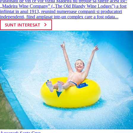
Pasionatii de vin ce vor vizita Madeira nu trebuie sa rateze acest loc:
„Madeira Wine Company” („The Old Blandy Wine Lodges”) a fost
infiintat in anul 1913, reunind numeroase companii si producatori
independenti, fiind amplasat intr-un complex care a fost odata...
SUNT INTERESAT