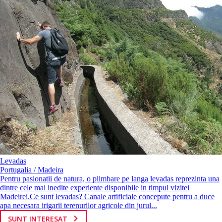
Levadas
Portugalia / Madeira
Pentru pasionatii de natura, o plimbare pe langa levadas reprezinta una
dintre cele mai inedite experiente disponibile in timpul vizitei
Madeirei.Ce sunt levadas? Canale artificiale concepute pentru a duce
apa necesara irigarii terenurilor agricole din jurul...
SUNT INTERESAT