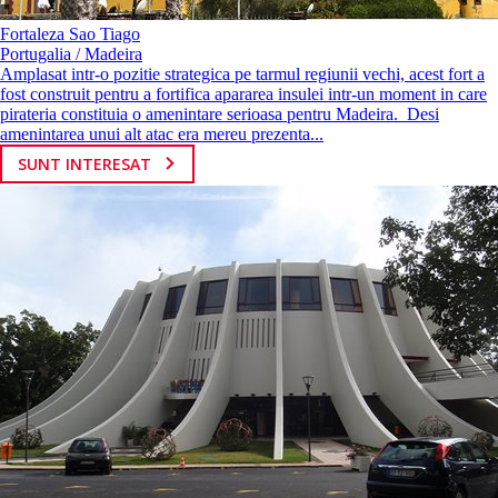
Fortaleza Sao Tiago
Portugalia / Madeira
Amplasat intr-o pozitie strategica pe tarmul regiunii vechi, acest fort a
fost construit pentru a fortifica apararea insulei intr-un moment in care
pirateria constituia o amenintare serioasa pentru Madeira. Desi
amenintarea unui alt atac era mereu prezenta...
SUNT INTERESAT