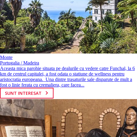
Monte
Portugalia / Madeira
Aceasta mica parohie situata pe dealurile cu vedere catre Funchal, la 6
km de centrul capitalei, a fost odata o statiune de wellness pentru
aristocratia europeana. Una dintre trasaturile sale disparute de mult a
fost o linie ferata cu cremaliera, care facea...
SUNT INTERESAT