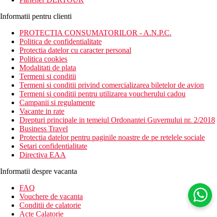
Informatii pentru clienti
PROTECTIA CONSUMATORILOR - A.N.P.C.
Politica de confidentialitate
Protectia datelor cu caracter personal
Politica cookies
Modalitati de plata
Termeni si conditii
Termeni si conditii privind comercializarea biletelor de avion
Termeni si conditii pentru utilizarea voucherului cadou
Campanii si regulamente
Vacante in rate
Drepturi principale in temeiul Ordonantei Guvernului nr. 2/2018
Business Travel
Protectia datelor pentru paginile noastre de pe retelele sociale
Setari confidentialitate
Directiva EAA
Informatii despre vacanta
FAQ
Vouchere de vacanta
Conditii de calatorie
Acte Calatorie