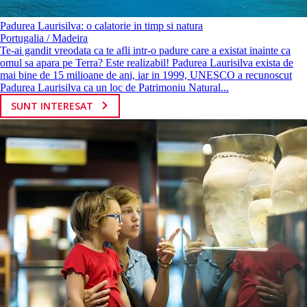
Padurea Laurisilva: o calatorie in timp si natura
Portugalia / Madeira
Te-ai gandit vreodata ca te afli intr-o padure care a existat inainte ca
omul sa apara pe Terra? Este realizabil! Padurea Laurisilva exista de
mai bine de 15 milioane de ani, iar in 1999, UNESCO a recunoscut
Padurea Laurisilva ca un loc de Patrimoniu Natural...
SUNT INTERESAT