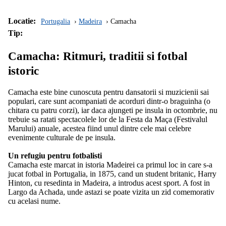
Locatie:
Portugalia
Madeira
Camacha
Tip:
Camacha: Ritmuri, traditii si fotbal
istoric
Camacha este bine cunoscuta pentru dansatorii si muzicienii sai
populari, care sunt acompaniati de acorduri dintr-o braguinha (o
chitara cu patru corzi), iar daca ajungeti pe insula in octombrie, nu
trebuie sa ratati spectacolele lor de la Festa da Maça (Festivalul
Marului) anuale, acestea fiind unul dintre cele mai celebre
evenimente culturale de pe insula.
Un refugiu pentru fotbalisti
Camacha este marcat in istoria Madeirei ca primul loc in care s-a
jucat fotbal in Portugalia, in 1875, cand un student britanic, Harry
Hinton, cu resedinta in Madeira, a introdus acest sport. A fost in
Largo da Achada, unde astazi se poate vizita un zid comemorativ
cu acelasi nume.