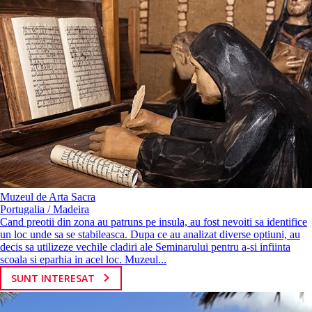
Muzeul de Arta Sacra
Portugalia / Madeira
Cand preotii din zona au patruns pe insula, au fost nevoiti sa identifice
un loc unde sa se stabileasca. Dupa ce au analizat diverse optiuni, au
decis sa utilizeze vechile cladiri ale Seminarului pentru a-si infiinta
scoala si eparhia in acel loc. Muzeul...
SUNT INTERESAT