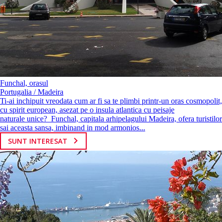
Funchal, orasul
Portugalia / Madeira
Ti-ai inchipuit vreodata cum ar fi sa te plimbi printr-un oras cosmopolit,
cu spirit european, asezat pe o insula atlantica cu peisaje
naturale unice? Funchal, capitala arhipelagului Madeira, ofera turistilor
sai aceasta sansa, imbinand in mod armonios...
SUNT INTERESAT