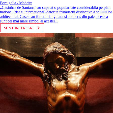
Portugalia / Madeira
„Casinhas de Santana” au capatat o popularitate considerabila pe plan
national (dar si international) datorita frumusetii distinctive a stilului lor
arhitectural. Casele au forma triangulara si acoperis din paie, acestea
sunt cel mai mare simbol al acestei...
SUNT INTERESAT