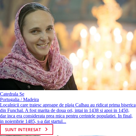
Catedrala Se
Portugalia / Madeira
Localnicii care traiesc aproape de plaja Calhau au ridicat prima biserica
din Funchal. A fost marita de doua ori, intai in 1438 si apoi in 1450,
dar inca era considerata prea mica pentru cerintele populatiei. In final,
in noiembrie 1485, s-a dat startul...
SUNT INTERESAT