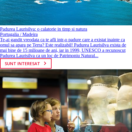
Padurea Laurisilva: o calatorie in timp si natura
Portugalia / Madeira
Te-ai gandit vreodata ca te afli intr-o padure care a existat inainte ca
omul sa apara pe Terra? Este realizabil! Padurea Laurisilva exista de
mai bine de 15 milioane de ani, iar in 1999, UNESCO a recunoscut
Padurea Laurisilva ca un loc de Patrimoniu Natural...
SUNT INTERESAT