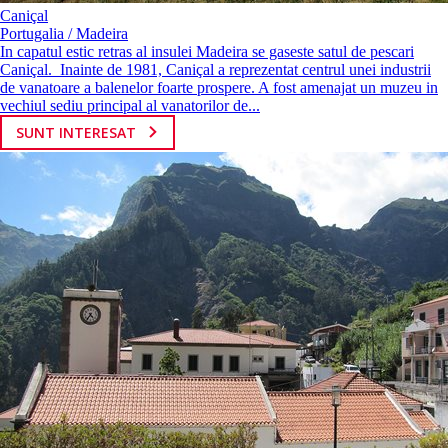
Caniçal
Portugalia / Madeira
In capatul estic retras al insulei Madeira se gaseste satul de pescari
Caniçal. Inainte de 1981, Caniçal a reprezentat centrul unei industrii
de vanatoare a balenelor foarte prospere. A fost amenajat un muzeu in
vechiul sediu principal al vanatorilor de...
SUNT INTERESAT