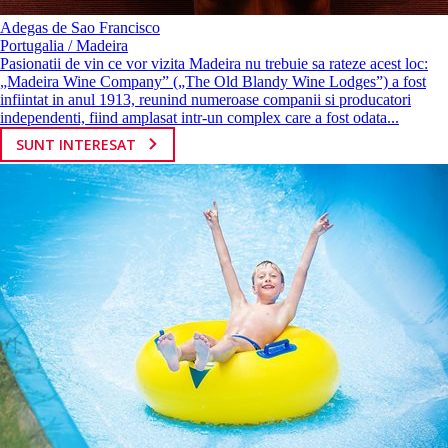
Adegas de Sao Francisco
Portugalia / Madeira
Pasionatii de vin ce vor vizita Madeira nu trebuie sa rateze acest loc:
„Madeira Wine Company” („The Old Blandy Wine Lodges”) a fost
infiintat in anul 1913, reunind numeroase companii si producatori
independenti, fiind amplasat intr-un complex care a fost odata...
SUNT INTERESAT