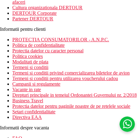
afaceri
Cultura organizationala DERTOUR
DERTOUR Corporate
Partener DERTOUR
Informatii pentru clienti
PROTECTIA CONSUMATORILOR - A.N.P.C.
Politica de confidentialitate
Protectia datelor cu caracter personal
Politica cookies
Modalitati de plata
Termeni si conditii
Termeni si conditii privind comercializarea biletelor de avion
Termeni si conditii pentru utilizarea voucherului cadou
Campanii si regulamente
Vacante in rate
Drepturi principale in temeiul Ordonantei Guvernului nr. 2/2018
Business Travel
Protectia datelor pentru paginile noastre de pe retelele sociale
Setari confidentialitate
Directiva EAA
Informatii despre vacanta