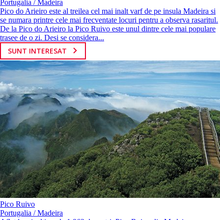
Portugalia / Madeira
Pico do Arieiro este al treilea cel mai inalt varf de pe insula Madeira si
se numara printre cele mai frecventate locuri pentru a observa rasaritul.
De la Pico do Arieiro la Pico Ruivo este unul dintre cele mai populare
trasee de o zi. Desi se considera...
SUNT INTERESAT
Pico Ruivo
Portugalia / Madeira