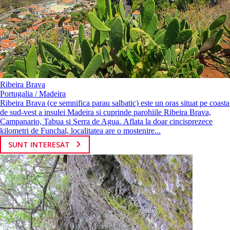
Ribeira Brava
Portugalia / Madeira
Ribeira Brava (ce semnifica parau salbatic) este un oras situat pe coasta
de sud-vest a insulei Madeira si cuprinde parohiile Ribeira Brava,
Campanario, Tabua si Serra de Agua. Aflata la doar cincisprezece
kilometri de Funchal, localitatea are o mostenire...
SUNT INTERESAT