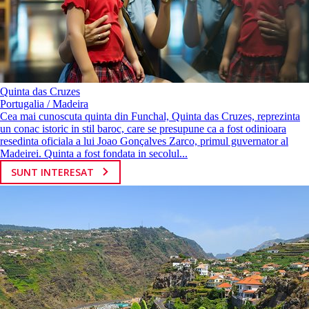
Quinta das Cruzes
Portugalia / Madeira
Cea mai cunoscuta quinta din Funchal, Quinta das Cruzes, reprezinta
un conac istoric in stil baroc, care se presupune ca a fost odinioara
resedinta oficiala a lui Joao Gonçalves Zarco, primul guvernator al
Madeirei. Quinta a fost fondata in secolul...
SUNT INTERESAT