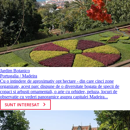
Jardim Botanico
Portugalia / Madeira
Cu o intindere de aproximativ opt hectare - din care cinci zone
organizate, acest parc dispune de o diversitate bogata de specii de
copaci si arbusti ornamentali, o arie cu orhidee, peluza, locuri de
observatie cu vederi panoramice asupra capitalei Madeira...
SUNT INTERESAT