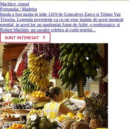
Machico, orasul
Portugalia / Madeira
Insula a fost gasita in iulie 1419 de Gonçalves Zarco si Tristao Vaz
Teixeira. Legenda povesteste ca cu un veac inainte de acest moment
esential, in acest loc au naufragiat Anne de Arfet, o englezoaica, si
Robert Machim, un cavaler celebru al curtii regelui...
SUNT INTERESAT