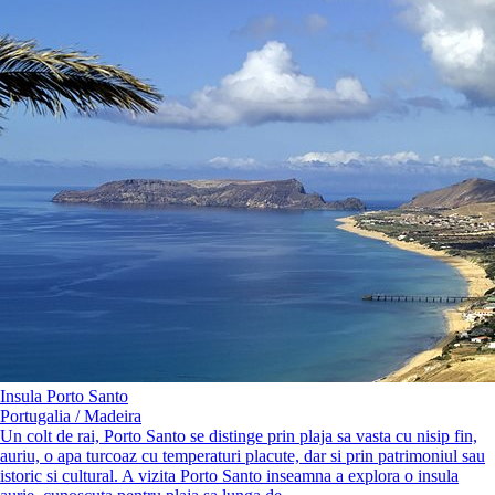
Insula Porto Santo
Portugalia / Madeira
Un colt de rai, Porto Santo se distinge prin plaja sa vasta cu nisip fin,
auriu, o apa turcoaz cu temperaturi placute, dar si prin patrimoniul sau
istoric si cultural. A vizita Porto Santo inseamna a explora o insula