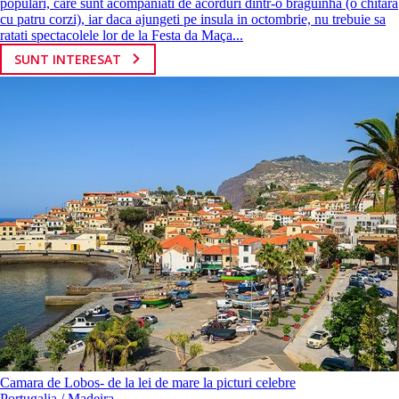
populari, care sunt acompaniati de acorduri dintr-o braguinha (o chitara
cu patru corzi), iar daca ajungeti pe insula in octombrie, nu trebuie sa
ratati spectacolele lor de la Festa da Maça...
SUNT INTERESAT
Camara de Lobos- de la lei de mare la picturi celebre
Portugalia / Madeira