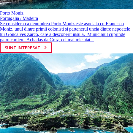
Porto Moniz
Portugalia / Madeira
Se considera ca denumirea Porto Moniz este asociata cu Francisco
Moniz, unul dintre primii colonisti si partenerul uneia dintre nepoatele
lui Gonçalves Zarco, care a descoperit insula. Municipiul cuprinde
patru cartiere: Achadas da Cruz, cel mai mic atat...
SUNT INTERESAT