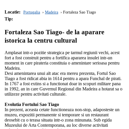
Locatie:
Portugalia
Madeira
Fortaleza Sao Tiago
Tip:
Fortaleza Sao Tiago- de la aparare
istorica la centru cultural
Amplasat intr-o pozitie strategica pe tarmul regiunii vechi, acest
fort a fost construit pentru a fortifica apararea insulei intr-un
moment in care pirateria constituia o amenintare serioasa pentru
Madeira.
Desi amenintarea unui alt atac era mereu prezenta, Fortul Sao
Tiago a fost ridicat abia in 1614 pentru a apara Funchal de pirati.
In 1767 a fost extins si a functionat doar in scopuri militare pana
in 1992, an in care Guvernul Regional din Madeira a hotarat sa o
utilizeze pentru activitati culturale.
Evolutia Fortului Sao Tiago
In prezent, aceasta cetate functioneaza non-stop, adaposteste un
muzeu, expozitii permanente si temporare si un restaurant
deosebit cu o terasa situata intr-o zona minunata. Sub egida
Muzeului de Arta Contemporana, au loc diverse activitati