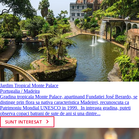
Jardim Tropical Monte Palace
Portugalia / Madeira
Gradina tropicala Monte Palace, apartinand Fundatiei José Berardo, se
distinge prin flora sa nativa caracteristica Madeirei, recunoscuta ca
Patrimoniu Mondial UNESCO in 1999. In intreaga gradina, puteti
observa copaci batrani de sute de ani si una dintre...
SUNT INTERESAT