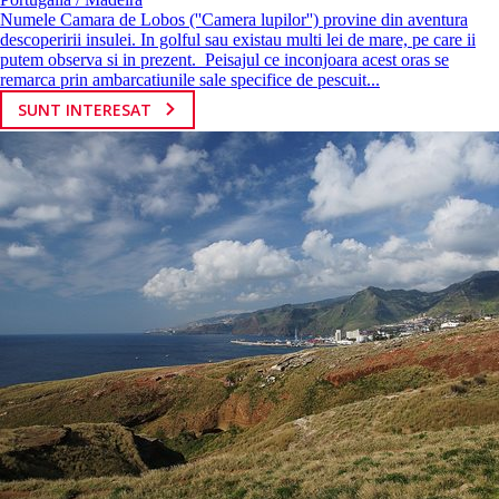
Numele Camara de Lobos (''Camera lupilor'') provine din aventura
descoperirii insulei. In golful sau existau multi lei de mare, pe care ii
putem observa si in prezent. Peisajul ce inconjoara acest oras se
remarca prin ambarcatiunile sale specifice de pescuit...
SUNT INTERESAT