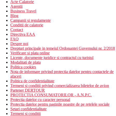
Acte Calatorie
Agentii
Business Travel
Blog
Campanii si regulamente
Conditii de calatorie
Contact
Directiva EAA
FAQ
Despre noi
Drepturi principale in temeiul Ordonantei Guvernului nr. 2/2018
Verificare si plata online
Licente, documente juridice si contractul cu turistul
Modalitati de plata
Politica cookies
Nota de informare privind protectia datelor pentru contactele de
afaceri
Politica de confidentialitate
Termeni si conditii privind comercializarea biletelor de avion
Partener DERTOUR
PROTECTIA CONSUMATORILOR - A.N.P.C.
Protectia datelor cu caracter personal
Protectia datelor pentru paginile noastre de pe retelele sociale
Setari confidentialitate
Termeni si conditii