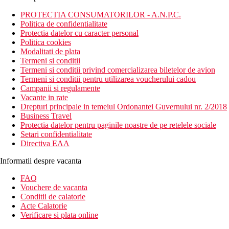
PROTECTIA CONSUMATORILOR - A.N.P.C.
Politica de confidentialitate
Protectia datelor cu caracter personal
Politica cookies
Modalitati de plata
Termeni si conditii
Termeni si conditii privind comercializarea biletelor de avion
Termeni si conditii pentru utilizarea voucherului cadou
Campanii si regulamente
Vacante in rate
Drepturi principale in temeiul Ordonantei Guvernului nr. 2/2018
Business Travel
Protectia datelor pentru paginile noastre de pe retelele sociale
Setari confidentialitate
Directiva EAA
Informatii despre vacanta
FAQ
Vouchere de vacanta
Conditii de calatorie
Acte Calatorie
Verificare si plata online