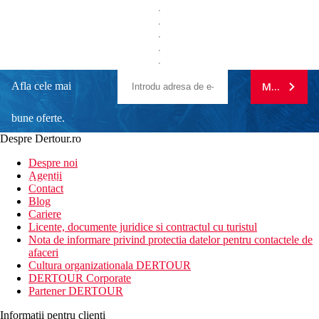
Afla cele mai
MA ABONE
bune oferte.
Despre Dertour.ro
Inscrie-te la
Despre noi
Agentii
newsletter!
Contact
Blog
Cariere
Licente, documente juridice si contractul cu turistul
Nota de informare privind protectia datelor pentru contactele de
afaceri
Cultura organizationala DERTOUR
DERTOUR Corporate
Partener DERTOUR
Informatii pentru clienti