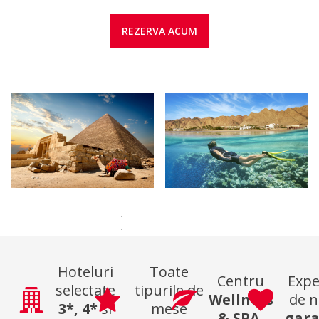
REZERVA ACUM
Hoteluri
Toate
Centru
Expe
selectate
tipurile de
Wellness
de n
3*,
4*
si
mese
& SPA
gar