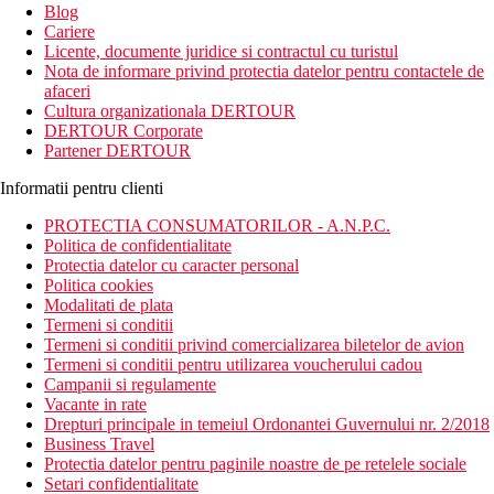
Blog
Cariere
Licente, documente juridice si contractul cu turistul
Nota de informare privind protectia datelor pentru contactele de
afaceri
Cultura organizationala DERTOUR
DERTOUR Corporate
Partener DERTOUR
Informatii pentru clienti
PROTECTIA CONSUMATORILOR - A.N.P.C.
Politica de confidentialitate
Protectia datelor cu caracter personal
Politica cookies
Modalitati de plata
Termeni si conditii
Termeni si conditii privind comercializarea biletelor de avion
Termeni si conditii pentru utilizarea voucherului cadou
Campanii si regulamente
Vacante in rate
Drepturi principale in temeiul Ordonantei Guvernului nr. 2/2018
Business Travel
Protectia datelor pentru paginile noastre de pe retelele sociale
Setari confidentialitate