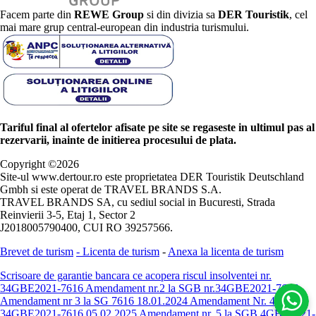
Facem parte din
REWE Group
si din divizia sa
DER Touristik
, cel
mai mare grup central-european din industria turismului.
Tariful final al ofertelor afisate pe site se regaseste in ultimul pas al
rezervarii, inainte de initierea procesului de plata.
Copyright ©
2026
Site-ul www.dertour.ro este proprietatea DER Touristik Deutschland
Gmbh si este operat de TRAVEL BRANDS S.A.
TRAVEL BRANDS SA, cu sediul social in Bucuresti, Strada
Reinvierii 3-5, Etaj 1, Sector 2
J2018005790400, CUI RO 39257566.
Brevet de turism
-
Licenta de turism
-
Anexa la licenta de turism
Scrisoare de garantie bancara ce acopera riscul insolventei nr.
34GBE2021-7616
Amendament nr.2 la SGB nr.34GBE2021-7616
Amendament nr 3 la SG 7616 18.01.2024
Amendament Nr. 4 -
34GBE2021-7616 05.02.2025
Amendament nr. 5 la SGB 4GBE2021-