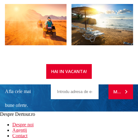
HAI IN VACANTA!
Afla cele mai
MA ABONE
bune oferte.
Despre Dertour.ro
Inscrie-te la
Despre noi
Agentii
newsletter!
Contact