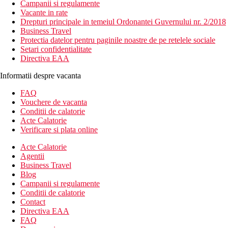
Campanii si regulamente
Vacante in rate
Drepturi principale in temeiul Ordonantei Guvernului nr. 2/2018
Business Travel
Protectia datelor pentru paginile noastre de pe retelele sociale
Setari confidentialitate
Directiva EAA
Informatii despre vacanta
FAQ
Vouchere de vacanta
Conditii de calatorie
Acte Calatorie
Verificare si plata online
Acte Calatorie
Agentii
Business Travel
Blog
Campanii si regulamente
Conditii de calatorie
Contact
Directiva EAA
FAQ