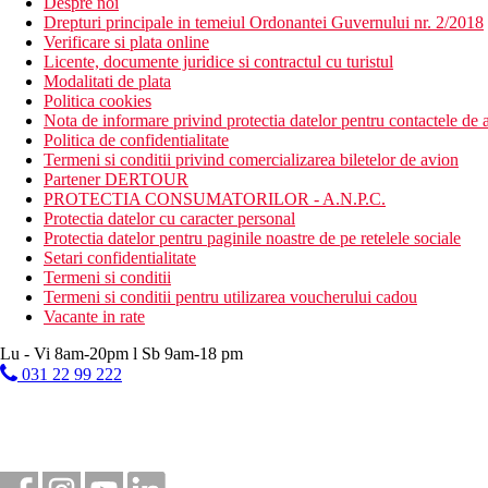
Despre noi
Drepturi principale in temeiul Ordonantei Guvernului nr. 2/2018
Verificare si plata online
Licente, documente juridice si contractul cu turistul
Modalitati de plata
Politica cookies
Nota de informare privind protectia datelor pentru contactele de a
Politica de confidentialitate
Termeni si conditii privind comercializarea biletelor de avion
Partener DERTOUR
PROTECTIA CONSUMATORILOR - A.N.P.C.
Protectia datelor cu caracter personal
Protectia datelor pentru paginile noastre de pe retelele sociale
Setari confidentialitate
Termeni si conditii
Termeni si conditii pentru utilizarea voucherului cadou
Vacante in rate
Lu - Vi 8am-20pm l Sb 9am-18 pm
031 22 99 222