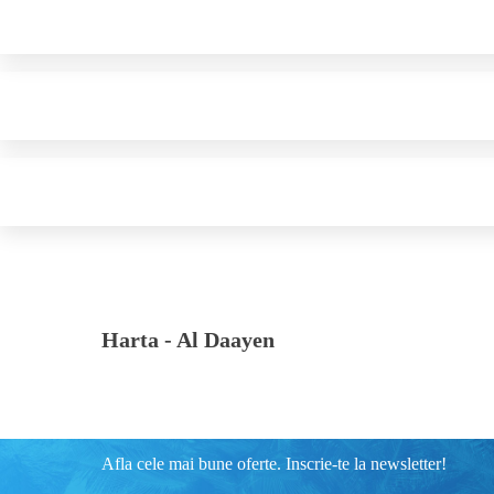
Harta -
Al Daayen
Afla cele mai bune oferte. Inscrie-te la newsletter!