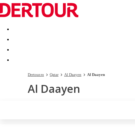
Destinatii
Vacanta perfecta
OFERTE DE NERATAT
Dertour.ro
Qatar
Al Daayen
Al Daayen
Al Daayen