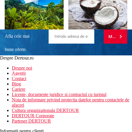
Afla cele mai
MA ABONE
bune oferte.
Despre Dertour.ro
Inscrie-te la
Despre noi
Agentii
newsletter!
Contact
Blog
Cariere
Licente, documente juridice si contractul cu turistul
Nota de informare privind protectia datelor pentru contactele de
afaceri
Cultura organizationala DERTOUR
DERTOUR Corporate
Partener DERTOUR
Informatii pentru clienti