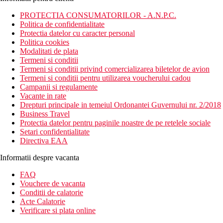
PROTECTIA CONSUMATORILOR - A.N.P.C.
Politica de confidentialitate
Protectia datelor cu caracter personal
Politica cookies
Modalitati de plata
Termeni si conditii
Termeni si conditii privind comercializarea biletelor de avion
Termeni si conditii pentru utilizarea voucherului cadou
Campanii si regulamente
Vacante in rate
Drepturi principale in temeiul Ordonantei Guvernului nr. 2/2018
Business Travel
Protectia datelor pentru paginile noastre de pe retelele sociale
Setari confidentialitate
Directiva EAA
Informatii despre vacanta
FAQ
Vouchere de vacanta
Conditii de calatorie
Acte Calatorie
Verificare si plata online