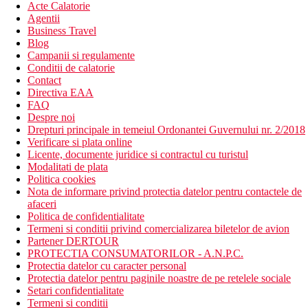
Acte Calatorie
Agentii
Business Travel
Blog
Campanii si regulamente
Conditii de calatorie
Contact
Directiva EAA
FAQ
Despre noi
Drepturi principale in temeiul Ordonantei Guvernului nr. 2/2018
Verificare si plata online
Licente, documente juridice si contractul cu turistul
Modalitati de plata
Politica cookies
Nota de informare privind protectia datelor pentru contactele de
afaceri
Politica de confidentialitate
Termeni si conditii privind comercializarea biletelor de avion
Partener DERTOUR
PROTECTIA CONSUMATORILOR - A.N.P.C.
Protectia datelor cu caracter personal
Protectia datelor pentru paginile noastre de pe retelele sociale
Setari confidentialitate
Termeni si conditii