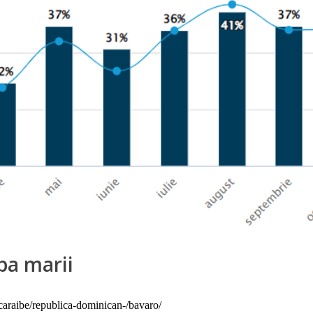
pa marii
caraibe/republica-dominican-/bavaro/