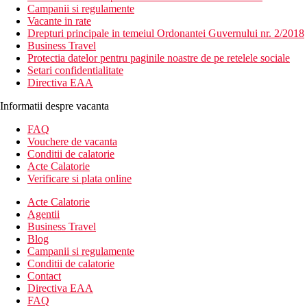
Campanii si regulamente
Vacante in rate
Drepturi principale in temeiul Ordonantei Guvernului nr. 2/2018
Business Travel
Protectia datelor pentru paginile noastre de pe retelele sociale
Setari confidentialitate
Directiva EAA
Informatii despre vacanta
FAQ
Vouchere de vacanta
Conditii de calatorie
Acte Calatorie
Verificare si plata online
Acte Calatorie
Agentii
Business Travel
Blog
Campanii si regulamente
Conditii de calatorie
Contact
Directiva EAA
FAQ