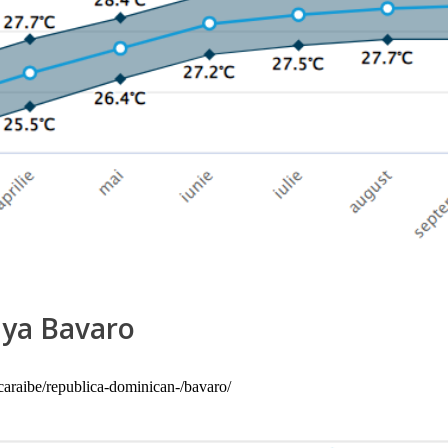
laya Bavaro
-caraibe/republica-dominican-/bavaro/