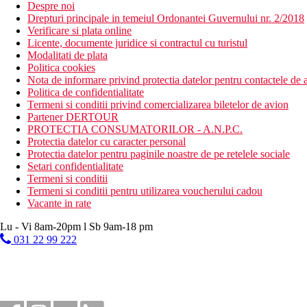
Despre noi
Drepturi principale in temeiul Ordonantei Guvernului nr. 2/2018
Verificare si plata online
Licente, documente juridice si contractul cu turistul
Modalitati de plata
Politica cookies
Nota de informare privind protectia datelor pentru contactele de a
Politica de confidentialitate
Termeni si conditii privind comercializarea biletelor de avion
Partener DERTOUR
PROTECTIA CONSUMATORILOR - A.N.P.C.
Protectia datelor cu caracter personal
Protectia datelor pentru paginile noastre de pe retelele sociale
Setari confidentialitate
Termeni si conditii
Termeni si conditii pentru utilizarea voucherului cadou
Vacante in rate
Lu - Vi 8am-20pm l Sb 9am-18 pm
031 22 99 222