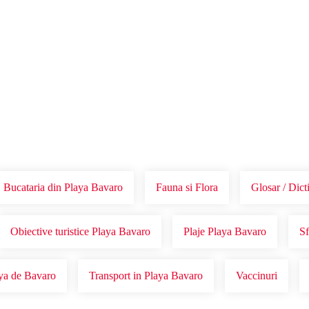
Voucher Cadou
Agentii
Bucataria din Playa Bavaro
Fauna si Flora
Glosar / Dic
Obiective turistice Playa Bavaro
Plaje Playa Bavaro
Sf
aya de Bavaro
Transport in Playa Bavaro
Vaccinuri