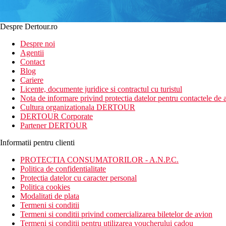
Despre Dertour.ro
Despre noi
Agentii
Contact
Blog
Cariere
Licente, documente juridice si contractul cu turistul
Nota de informare privind protectia datelor pentru contactele de a
Cultura organizationala DERTOUR
DERTOUR Corporate
Partener DERTOUR
Informatii pentru clienti
PROTECTIA CONSUMATORILOR - A.N.P.C.
Politica de confidentialitate
Protectia datelor cu caracter personal
Politica cookies
Modalitati de plata
Termeni si conditii
Termeni si conditii privind comercializarea biletelor de avion
Termeni si conditii pentru utilizarea voucherului cadou