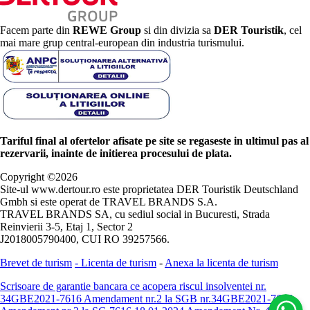
Facem parte din
REWE Group
si din divizia sa
DER Touristik
, cel
mai mare grup central-european din industria turismului.
Tariful final al ofertelor afisate pe site se regaseste in ultimul pas al
rezervarii, inainte de initierea procesului de plata.
Copyright ©
2026
Site-ul www.dertour.ro este proprietatea DER Touristik Deutschland
Gmbh si este operat de TRAVEL BRANDS S.A.
TRAVEL BRANDS SA, cu sediul social in Bucuresti, Strada
Reinvierii 3-5, Etaj 1, Sector 2
J2018005790400, CUI RO 39257566.
Brevet de turism
-
Licenta de turism
-
Anexa la licenta de turism
Scrisoare de garantie bancara ce acopera riscul insolventei nr.
34GBE2021-7616
Amendament nr.2 la SGB nr.34GBE2021-7616