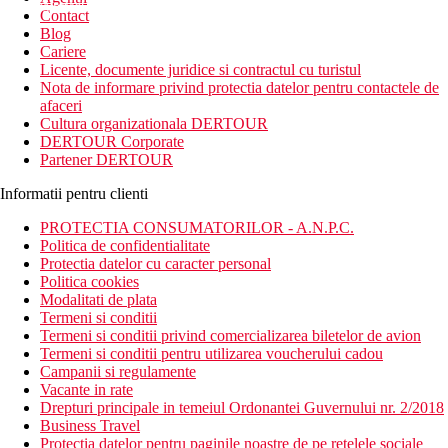
newsletter!
Contact
Blog
Cariere
Licente, documente juridice si contractul cu turistul
Nota de informare privind protectia datelor pentru contactele de
afaceri
Cultura organizationala DERTOUR
DERTOUR Corporate
Partener DERTOUR
Informatii pentru clienti
PROTECTIA CONSUMATORILOR - A.N.P.C.
Politica de confidentialitate
Protectia datelor cu caracter personal
Politica cookies
Modalitati de plata
Termeni si conditii
Termeni si conditii privind comercializarea biletelor de avion
Termeni si conditii pentru utilizarea voucherului cadou
Campanii si regulamente
Vacante in rate
Drepturi principale in temeiul Ordonantei Guvernului nr. 2/2018
Business Travel
Protectia datelor pentru paginile noastre de pe retelele sociale