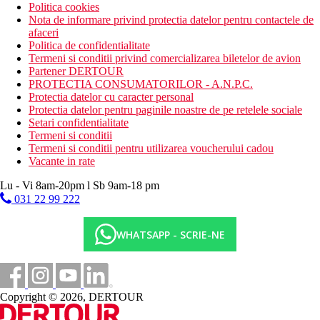
Politica cookies
Nota de informare privind protectia datelor pentru contactele de
afaceri
Politica de confidentialitate
Termeni si conditii privind comercializarea biletelor de avion
Partener DERTOUR
PROTECTIA CONSUMATORILOR - A.N.P.C.
Protectia datelor cu caracter personal
Protectia datelor pentru paginile noastre de pe retelele sociale
Setari confidentialitate
Termeni si conditii
Termeni si conditii pentru utilizarea voucherului cadou
Vacante in rate
Lu - Vi 8am-20pm l Sb 9am-18 pm
031 22 99 222
WHATSAPP - SCRIE-NE
Copyright © 2026, DERTOUR