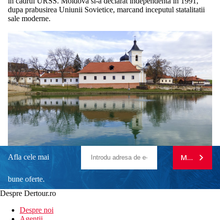
in cadrul URSS. Moldova si-a declarat independenta in 1991,
dupa prabusirea Uniunii Sovietice, marcand inceputul statalitatii
sale moderne.
Afla cele mai
MA ABONE
bune oferte.
Despre Dertour.ro
Inscrie-te la
Despre noi
Agentii