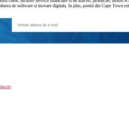
 cheie, inclusiv servicii financiare si de afaceri, productie, turism si 
voltarea de software si inovare digitala. In plus, portul din Cape Town e
faceri