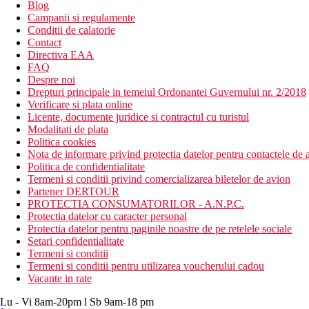
Blog
Campanii si regulamente
Conditii de calatorie
Contact
Directiva EAA
FAQ
Despre noi
Drepturi principale in temeiul Ordonantei Guvernului nr. 2/2018
Verificare si plata online
Licente, documente juridice si contractul cu turistul
Modalitati de plata
Politica cookies
Nota de informare privind protectia datelor pentru contactele de a
Politica de confidentialitate
Termeni si conditii privind comercializarea biletelor de avion
Partener DERTOUR
PROTECTIA CONSUMATORILOR - A.N.P.C.
Protectia datelor cu caracter personal
Protectia datelor pentru paginile noastre de pe retelele sociale
Setari confidentialitate
Termeni si conditii
Termeni si conditii pentru utilizarea voucherului cadou
Vacante in rate
Lu - Vi 8am-20pm l Sb 9am-18 pm