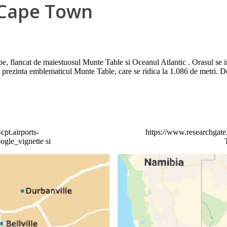
a Cape Town
e, flancat de maiestuosul Munte Table si Oceanul Atlantic . Orasul se in
 prezinta emblematicul Munte Table, care se ridica la 1.086 de metri. De
cpt.airports-
https://www.researchgate
gle_vignette si