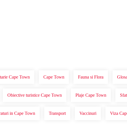
Voucher Cadou
Agentii
tarie Cape Town
Cape Town
Fauna si Flora
Glosa
Obiective turistice Cape Town
Plaje Cape Town
Sfa
aturi in Cape Town
Transport
Vaccinuri
Viza Ca