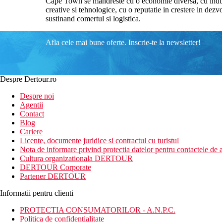
Cape Town se mandreste cu o economie diversa, cu industrii
creative si tehnologice, cu o reputatie in crestere in dez
sustinand comertul si logistica.
Afla cele mai bune oferte. Inscrie-te la newsletter!
Despre Dertour.ro
Despre noi
Agentii
Contact
Blog
Cariere
Licente, documente juridice si contractul cu turistul
Nota de informare privind protectia datelor pentru contactele de a
Cultura organizationala DERTOUR
DERTOUR Corporate
Partener DERTOUR
Informatii pentru clienti
PROTECTIA CONSUMATORILOR - A.N.P.C.
Politica de confidentialitate