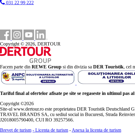
031 22 99 222
Copyright © 2026, DERTOUR
Facem parte din
REWE Group
si din divizia sa
DER Touristik
, cel 
Tariful final al ofertelor afisate pe site se regaseste in ultimul pas a
Copyright ©
2026
Site-ul www.dertour.ro este proprietatea DER Touristik Deutschla
TRAVEL BRANDS SA, cu sediul social in Bucuresti, Strada Reinvierii 
J2018005790400, CUI RO 39257566.
Brevet de turism
-
Licenta de turism
-
Anexa la licenta de turism