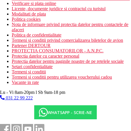
Verificare si plata online
Licente, documente juridice si contractul cu turistul
Modalitati de plata
Politica cookies
Nota de informare privind protectia datelor pentru contactele de
afaceri
Politica de confidentialitate
Termeni si conditii privind comercializarea biletelor de avion
Partener DERTOUR
PROTECTIA CONSUMATORILOR - A.N.P.C.
Protectia datelor cu caracter personal
Protectia datelor pentru paginile noastre de pe retelele sociale
Setari confidentialitate
Termeni si conditii
Termeni si conditii pentru utilizarea voucherului cadou
Vacante in rate
Lu - Vi 8am-20pm l Sb 9am-18 pm
031 22 99 222
WHATSAPP - SCRIE-NE