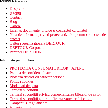
Despre Dertour.ro
Inscrie-te la
Despre noi
Agentii
newsletter!
Contact
Blog
Cariere
Licente, documente juridice si contractul cu turistul
Nota de informare privind protectia datelor pentru contactele de
afaceri
Cultura organizationala DERTOUR
DERTOUR Corporate
Partener DERTOUR
Informatii pentru clienti
PROTECTIA CONSUMATORILOR - A.N.P.C.
Politica de confidentialitate
Protectia datelor cu caracter personal
Politica cookies
Modalitati de plata
Termeni si conditii
Termeni si conditii privind comercializarea biletelor de avion
Termeni si conditii pentru utilizarea voucherului cadou
Campanii si regulamente
Vacante in rate