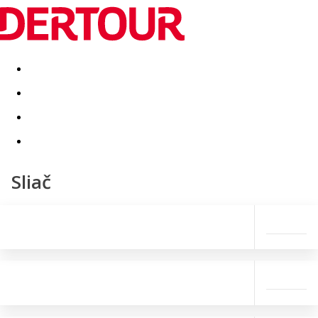
Destinatii
Vacanta perfecta
OFERTE DE NERATAT
Sliač