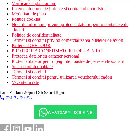
Verificare si plata online
Licente, documente juridice si contractul cu turistul
Modalitati de plata
Politica cookies
Nota de informare privind protectia datelor pentru contactele de
afaceri
Politica de confidentialitate
Termeni si conditii privind comercializarea biletelor de avion
Partener DERTOUR
PROTECTIA CONSUMATORILOR - A.N.P.C.
Protectia datelor cu caracter personal
Protectia datelor pentru paginile noastre de pe retelele sociale
Setari confidentialitate
Termeni si conditii
Termeni si conditii pentru utilizarea voucherului cadou
Vacante in rate
Lu - Vi 8am-20pm l Sb 9am-18 pm
031 22 99 222
WHATSAPP - SCRIE-NE