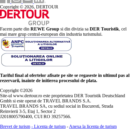
Copyright © 2026, DERTOUR
Facem parte din
REWE Group
si din divizia sa
DER Touristik
, cel
mai mare grup central-european din industria turismului.
Tariful final al ofertelor afisate pe site se regaseste in ultimul pas al
rezervarii, inainte de initierea procesului de plata.
Copyright ©
2026
Site-ul www.dertour.ro este proprietatea DER Touristik Deutschland
Gmbh si este operat de TRAVEL BRANDS S.A.
TRAVEL BRANDS SA, cu sediul social in Bucuresti, Strada
Reinvierii 3-5, Etaj 1, Sector 2
J2018005790400, CUI RO 39257566.
Brevet de turism
-
Licenta de turism
-
Anexa la licenta de turism