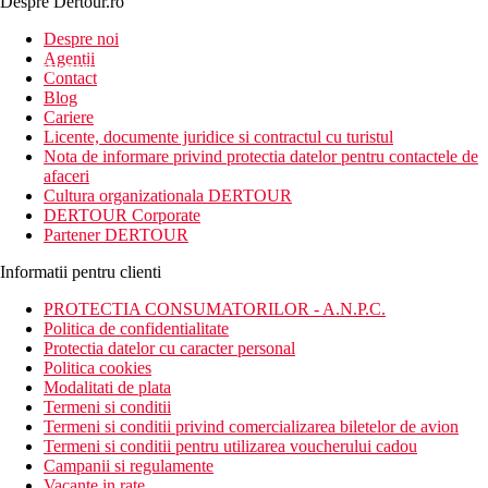
Despre Dertour.ro
Inscrie-te la
Despre noi
Agentii
newsletter!
Contact
Blog
Cariere
Licente, documente juridice si contractul cu turistul
Nota de informare privind protectia datelor pentru contactele de
afaceri
Cultura organizationala DERTOUR
DERTOUR Corporate
Partener DERTOUR
Informatii pentru clienti
PROTECTIA CONSUMATORILOR - A.N.P.C.
Politica de confidentialitate
Protectia datelor cu caracter personal
Politica cookies
Modalitati de plata
Termeni si conditii
Termeni si conditii privind comercializarea biletelor de avion
Termeni si conditii pentru utilizarea voucherului cadou
Campanii si regulamente
Vacante in rate