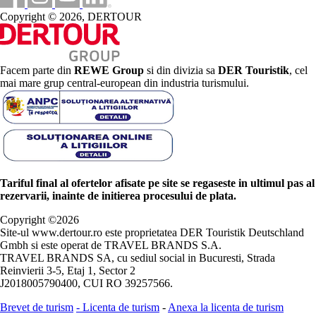
Copyright © 2026, DERTOUR
Facem parte din
REWE Group
si din divizia sa
DER Touristik
, cel
mai mare grup central-european din industria turismului.
Tariful final al ofertelor afisate pe site se regaseste in ultimul pas al
rezervarii, inainte de initierea procesului de plata.
Copyright ©
2026
Site-ul www.dertour.ro este proprietatea DER Touristik Deutschland
Gmbh si este operat de TRAVEL BRANDS S.A.
TRAVEL BRANDS SA, cu sediul social in Bucuresti, Strada
Reinvierii 3-5, Etaj 1, Sector 2
J2018005790400, CUI RO 39257566.
Brevet de turism
-
Licenta de turism
-
Anexa la licenta de turism