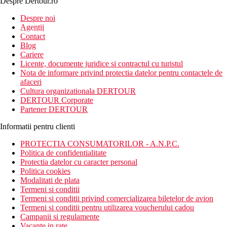
Despre Dertour.ro
Inscrie-te la
Despre noi
Agentii
newsletter!
Contact
Blog
Cariere
Licente, documente juridice si contractul cu turistul
Nota de informare privind protectia datelor pentru contactele de
afaceri
Cultura organizationala DERTOUR
DERTOUR Corporate
Partener DERTOUR
Informatii pentru clienti
PROTECTIA CONSUMATORILOR - A.N.P.C.
Politica de confidentialitate
Protectia datelor cu caracter personal
Politica cookies
Modalitati de plata
Termeni si conditii
Termeni si conditii privind comercializarea biletelor de avion
Termeni si conditii pentru utilizarea voucherului cadou
Campanii si regulamente
Vacante in rate