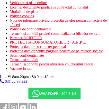
Verificare si plata online
Licente, documente juridice si contractul cu turistul
Modalitati de plata
Politica cookies
Nota de informare privind protectia datelor pentru contactele de
afaceri
Politica de confidentialitate
Termeni si conditii privind comercializarea biletelor de avion
Partener DERTOUR
PROTECTIA CONSUMATORILOR - A.N.P.C.
Protectia datelor cu caracter personal
Protectia datelor pentru paginile noastre de pe retelele sociale
Setari confidentialitate
Termeni si conditii
Termeni si conditii pentru utilizarea voucherului cadou
Vacante in rate
Lu - Vi 8am-20pm l Sb 9am-18 pm
031 22 99 222
WHATSAPP - SCRIE-NE