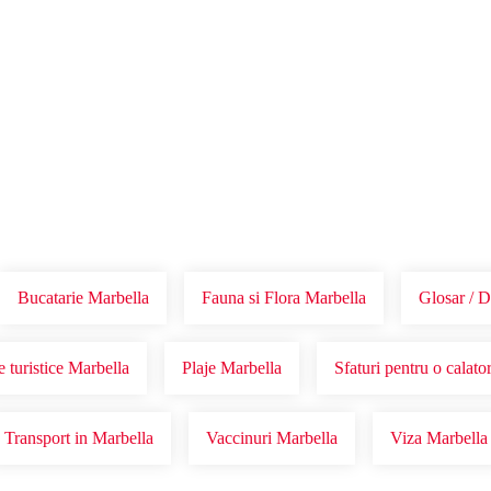
Voucher Cadou
Agentii
Bucatarie Marbella
Fauna si Flora Marbella
Glosar / D
 turistice Marbella
Plaje Marbella
Sfaturi pentru o calato
Transport in Marbella
Vaccinuri Marbella
Viza Marbella