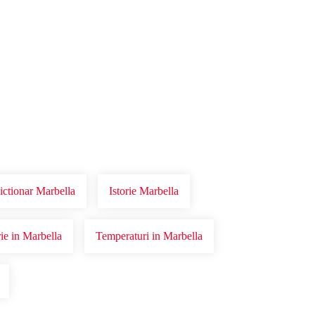
ictionar Marbella
Istorie Marbella
rie in Marbella
Temperaturi in Marbella