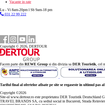
Vacante in rate
Lu - Vi 8am-20pm l Sb 9am-18 pm
031 22 99 222
Copyright © 2026, DERTOUR
Facem parte din
REWE Group
si din divizia sa
DER Touristik
, cel 
Tariful final al ofertelor afisate pe site se regaseste in ultimul pas a
Copyright ©
2026
Site-ul www.dertour.ro este proprietatea DER Touristik Deutschla
TRAVEL BRANDS SA, cu sediul social in Bucuresti, Strada Reinvierii 