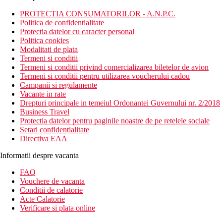
PROTECTIA CONSUMATORILOR - A.N.P.C.
Politica de confidentialitate
Protectia datelor cu caracter personal
Politica cookies
Modalitati de plata
Termeni si conditii
Termeni si conditii privind comercializarea biletelor de avion
Termeni si conditii pentru utilizarea voucherului cadou
Campanii si regulamente
Vacante in rate
Drepturi principale in temeiul Ordonantei Guvernului nr. 2/2018
Business Travel
Protectia datelor pentru paginile noastre de pe retelele sociale
Setari confidentialitate
Directiva EAA
Informatii despre vacanta
FAQ
Vouchere de vacanta
Conditii de calatorie
Acte Calatorie
Verificare si plata online