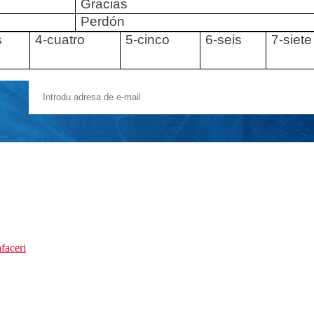
Gracias
Perdón
s
4-cuatro
5-cinco
6-seis
7-siete
faceri