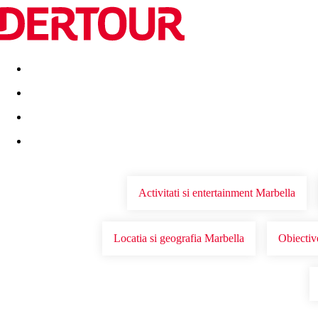
Destinatii
Vacanta perfecta
OFERTE DE NERATAT
Activitati si entertainment Marbella
Locatia si geografia Marbella
Obiective