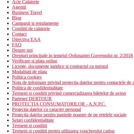
Acte Calatorie
Agentii
Business Travel
Blog
Campanii si regulamente
Conditii de calatorie
Contact
Directiva EAA
FAQ
Despre noi
Drepturi principale in temeiul Ordonantei Guvernului nr. 2/2018
Verificare si plata online
Licente, documente juridice si contractul cu turistul
Modalitati de plata
Politica cookies
Nota de informare privind protectia datelor pentru contactele de a
Politica de confidentialitate
Termeni si conditii privind comercializarea biletelor de avion
Partener DERTOUR
PROTECTIA CONSUMATORILOR - A.N.P.C.
Protectia datelor cu caracter personal
Protectia datelor pentru paginile noastre de pe retelele sociale
Setari confidentialitate
Termeni si conditii
Termeni si conditii pentru utilizarea voucherului cadou