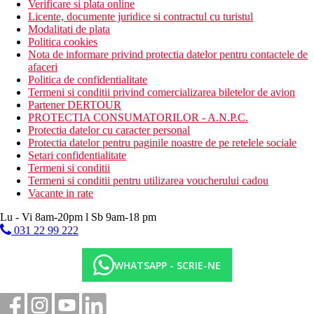
Verificare si plata online
Licente, documente juridice si contractul cu turistul
Modalitati de plata
Politica cookies
Nota de informare privind protectia datelor pentru contactele de
afaceri
Politica de confidentialitate
Termeni si conditii privind comercializarea biletelor de avion
Partener DERTOUR
PROTECTIA CONSUMATORILOR - A.N.P.C.
Protectia datelor cu caracter personal
Protectia datelor pentru paginile noastre de pe retelele sociale
Setari confidentialitate
Termeni si conditii
Termeni si conditii pentru utilizarea voucherului cadou
Vacante in rate
Lu - Vi 8am-20pm l Sb 9am-18 pm
031 22 99 222
WHATSAPP - SCRIE-NE