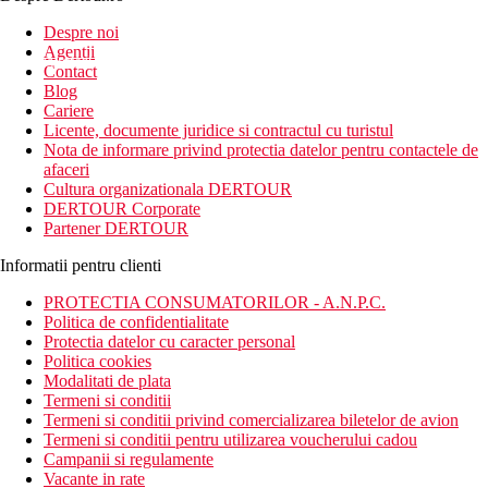
Inscrie-te la
Despre noi
Agentii
newsletter!
Contact
Blog
Cariere
Licente, documente juridice si contractul cu turistul
Nota de informare privind protectia datelor pentru contactele de
afaceri
Cultura organizationala DERTOUR
DERTOUR Corporate
Partener DERTOUR
Informatii pentru clienti
PROTECTIA CONSUMATORILOR - A.N.P.C.
Politica de confidentialitate
Protectia datelor cu caracter personal
Politica cookies
Modalitati de plata
Termeni si conditii
Termeni si conditii privind comercializarea biletelor de avion
Termeni si conditii pentru utilizarea voucherului cadou
Campanii si regulamente
Vacante in rate