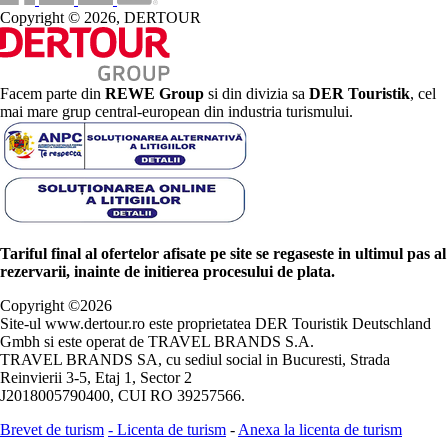
Copyright © 2026, DERTOUR
Facem parte din
REWE Group
si din divizia sa
DER Touristik
, cel
mai mare grup central-european din industria turismului.
Tariful final al ofertelor afisate pe site se regaseste in ultimul pas al
rezervarii, inainte de initierea procesului de plata.
Copyright ©
2026
Site-ul www.dertour.ro este proprietatea DER Touristik Deutschland
Gmbh si este operat de TRAVEL BRANDS S.A.
TRAVEL BRANDS SA, cu sediul social in Bucuresti, Strada
Reinvierii 3-5, Etaj 1, Sector 2
J2018005790400, CUI RO 39257566.
Brevet de turism
-
Licenta de turism
-
Anexa la licenta de turism