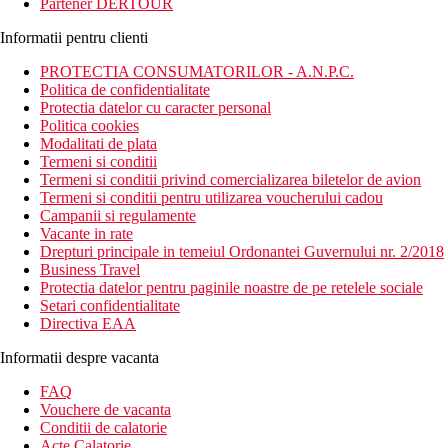
Partener DERTOUR
Informatii pentru clienti
PROTECTIA CONSUMATORILOR - A.N.P.C.
Politica de confidentialitate
Protectia datelor cu caracter personal
Politica cookies
Modalitati de plata
Termeni si conditii
Termeni si conditii privind comercializarea biletelor de avion
Termeni si conditii pentru utilizarea voucherului cadou
Campanii si regulamente
Vacante in rate
Drepturi principale in temeiul Ordonantei Guvernului nr. 2/2018
Business Travel
Protectia datelor pentru paginile noastre de pe retelele sociale
Setari confidentialitate
Directiva EAA
Informatii despre vacanta
FAQ
Vouchere de vacanta
Conditii de calatorie
Acte Calatorie