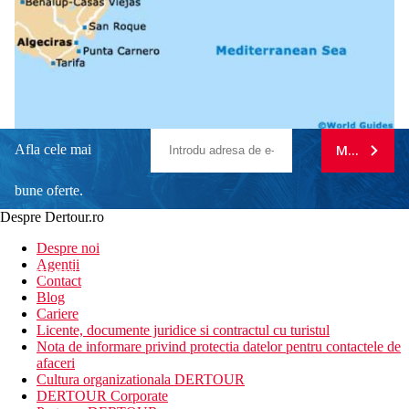
Afla cele mai
MA ABONE
bune oferte.
Despre Dertour.ro
Inscrie-te la
Despre noi
Agentii
newsletter!
Contact
Blog
Cariere
Licente, documente juridice si contractul cu turistul
Nota de informare privind protectia datelor pentru contactele de
afaceri
Cultura organizationala DERTOUR
DERTOUR Corporate