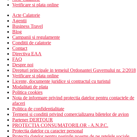
Verificare si plata online
Acte Calatorie
Agentii
Business Travel
Blog
Campanii si regulamente
Conditii de calatorie
Contact
Directiva EAA
FAQ
Despre noi
Drepturi principale in temeiul Ordonantei Guvernului nr. 2/2018
Verificare si plata online
Licente, documente juridice si contractul cu turistul
Modalitati de plata
Politica cookies
Nota de informare privind protectia datelor pentru contactele de
afaceri
Politica de confidentialitate
Termeni si conditii privind comercializarea biletelor de avion
Partener DERTOUR
PROTECTIA CONSUMATORILOR - A.N.P.C.
Protectia datelor cu caracter personal
Protectia datelor pentru paginile noastre de pe retelele sociale