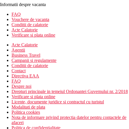
Informatii despre vacanta
FAQ
Vouchere de vacanta
Conditii de calatorie
Acte Calatorie
Verificare si plata online
Acte Calatorie
Agentii
Business Travel
Campanii si regulamente
Conditii de calatorie
Contact
Directiva EAA
FAQ
Despre noi
Drepturi principale in temeiul Ordonantei Guvernului nr. 2/2018
Verificare si plata online
Licente, documente juridice si contractul cu turistul
Modalitati de plata
Politica cookies
Nota de informare privind protectia datelor pentru contactele de
afaceri
Politica de confidentialitate