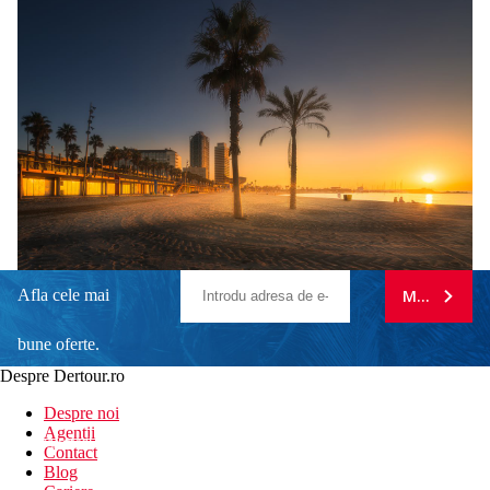
Afla cele mai
MA ABONE
bune oferte.
Despre Dertour.ro
Inscrie-te la
Despre noi
Agentii
newsletter!
Contact
Blog