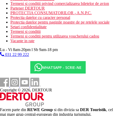
Termeni si conditii privind comercializarea biletelor de avion
Partener DERTOUR
PROTECTIA CONSUMATORILOR - A.N.P.C.
Protectia datelor cu caracter personal
Protectia datelor pentru paginile noastre de pe retelele sociale
Setari confidentialitate
Termeni si conditii
Termeni si conditii pentru utilizarea voucherului cadou
Vacante in rate
Lu - Vi 8am-20pm l Sb 9am-18 pm
031 22 99 222
WHATSAPP - SCRIE-NE
Copyright © 2026, DERTOUR
Facem parte din
REWE Group
si din divizia sa
DER Touristik
, cel
mai mare grup central-european din industria turismului.