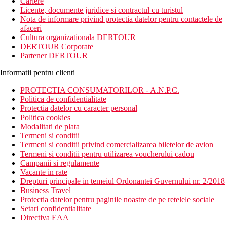
Cariere
Licente, documente juridice si contractul cu turistul
Nota de informare privind protectia datelor pentru contactele de
afaceri
Cultura organizationala DERTOUR
DERTOUR Corporate
Partener DERTOUR
Informatii pentru clienti
PROTECTIA CONSUMATORILOR - A.N.P.C.
Politica de confidentialitate
Protectia datelor cu caracter personal
Politica cookies
Modalitati de plata
Termeni si conditii
Termeni si conditii privind comercializarea biletelor de avion
Termeni si conditii pentru utilizarea voucherului cadou
Campanii si regulamente
Vacante in rate
Drepturi principale in temeiul Ordonantei Guvernului nr. 2/2018
Business Travel
Protectia datelor pentru paginile noastre de pe retelele sociale
Setari confidentialitate
Directiva EAA