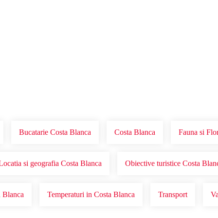
Voucher Cadou
Agentii
Bucatarie Costa Blanca
Costa Blanca
Fauna si Flo
Locatia si geografia Costa Blanca
Obiective turistice Costa Blan
a Blanca
Temperaturi in Costa Blanca
Transport
Va