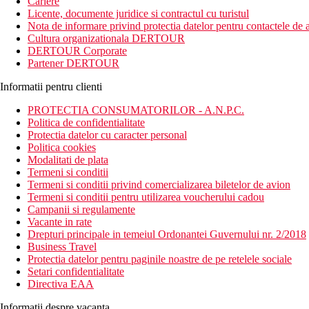
Cariere
Licente, documente juridice si contractul cu turistul
Nota de informare privind protectia datelor pentru contactele de a
Cultura organizationala DERTOUR
DERTOUR Corporate
Partener DERTOUR
Informatii pentru clienti
PROTECTIA CONSUMATORILOR - A.N.P.C.
Politica de confidentialitate
Protectia datelor cu caracter personal
Politica cookies
Modalitati de plata
Termeni si conditii
Termeni si conditii privind comercializarea biletelor de avion
Termeni si conditii pentru utilizarea voucherului cadou
Campanii si regulamente
Vacante in rate
Drepturi principale in temeiul Ordonantei Guvernului nr. 2/2018
Business Travel
Protectia datelor pentru paginile noastre de pe retelele sociale
Setari confidentialitate
Directiva EAA
Informatii despre vacanta