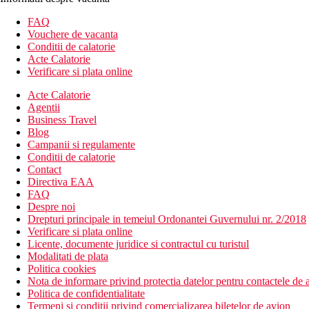
FAQ
Vouchere de vacanta
Conditii de calatorie
Acte Calatorie
Verificare si plata online
Acte Calatorie
Agentii
Business Travel
Blog
Campanii si regulamente
Conditii de calatorie
Contact
Directiva EAA
FAQ
Despre noi
Drepturi principale in temeiul Ordonantei Guvernului nr. 2/2018
Verificare si plata online
Licente, documente juridice si contractul cu turistul
Modalitati de plata
Politica cookies
Nota de informare privind protectia datelor pentru contactele de a
Politica de confidentialitate
Termeni si conditii privind comercializarea biletelor de avion