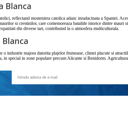
ta Blanca
lici, reflectand mostenirea catolica adanc inradacinata a Spaniei. Acest
aurilor si crestinilor, care comemoreaza bataliile istorice dintre mauri si 
xpatriati din diverse tari, contribuind la o atmosfera multiculturala.
a Blanca
 industrie majora datorita plajelor frumoase, climei placute si atractiilo
ta, in special in zone populare precum Alicante si Benidorm. Agricultura 