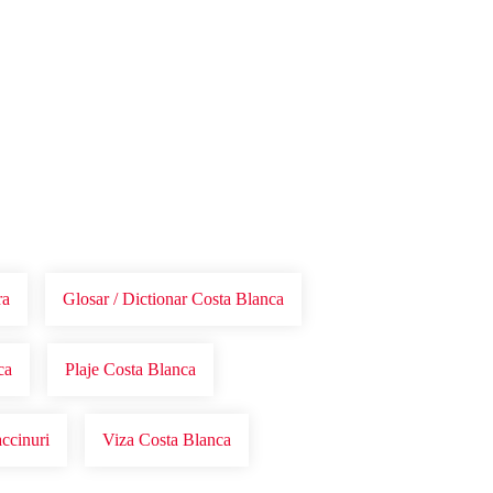
ra
Glosar / Dictionar Costa Blanca
ca
Plaje Costa Blanca
ccinuri
Viza Costa Blanca