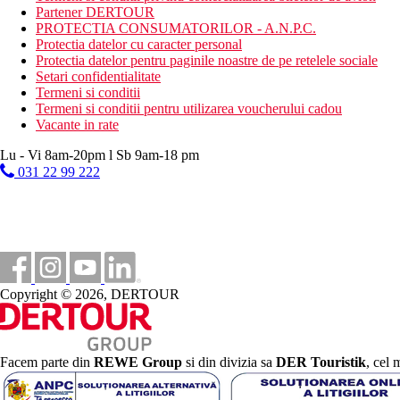
Partener DERTOUR
PROTECTIA CONSUMATORILOR - A.N.P.C.
Protectia datelor cu caracter personal
Protectia datelor pentru paginile noastre de pe retelele sociale
Setari confidentialitate
Termeni si conditii
Termeni si conditii pentru utilizarea voucherului cadou
Vacante in rate
Lu - Vi 8am-20pm l Sb 9am-18 pm
031 22 99 222
Copyright © 2026, DERTOUR
Facem parte din
REWE Group
si din divizia sa
DER Touristik
, cel 