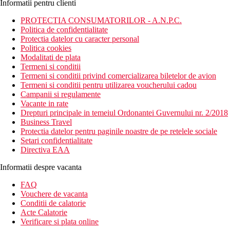
Informatii pentru clienti
PROTECTIA CONSUMATORILOR - A.N.P.C.
Politica de confidentialitate
Protectia datelor cu caracter personal
Politica cookies
Modalitati de plata
Termeni si conditii
Termeni si conditii privind comercializarea biletelor de avion
Termeni si conditii pentru utilizarea voucherului cadou
Campanii si regulamente
Vacante in rate
Drepturi principale in temeiul Ordonantei Guvernului nr. 2/2018
Business Travel
Protectia datelor pentru paginile noastre de pe retelele sociale
Setari confidentialitate
Directiva EAA
Informatii despre vacanta
FAQ
Vouchere de vacanta
Conditii de calatorie
Acte Calatorie
Verificare si plata online