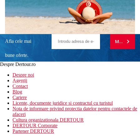
Afla cele mai
MA ABONE
bune oferte.
Despre Dertour.ro
Inscrie-te la
Despre noi
Agentii
newsletter!
Contact
Blog
Cariere
Licente, documente juridice si contractul cu turistul
Nota de informare privind protectia datelor pentru contactele de
afaceri
Cultura organizationala DERTOUR
DERTOUR Corporate
Partener DERTOUR