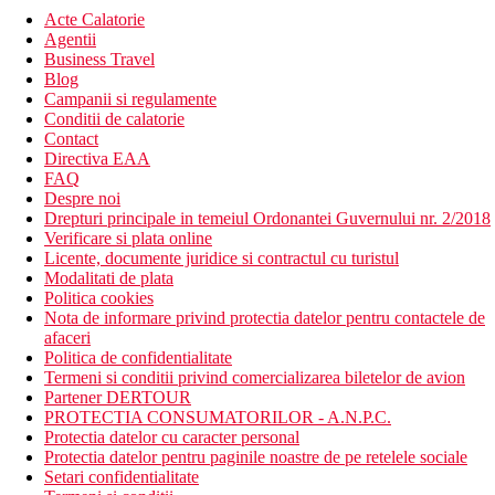
Acte Calatorie
Agentii
Business Travel
Blog
Campanii si regulamente
Conditii de calatorie
Contact
Directiva EAA
FAQ
Despre noi
Drepturi principale in temeiul Ordonantei Guvernului nr. 2/2018
Verificare si plata online
Licente, documente juridice si contractul cu turistul
Modalitati de plata
Politica cookies
Nota de informare privind protectia datelor pentru contactele de
afaceri
Politica de confidentialitate
Termeni si conditii privind comercializarea biletelor de avion
Partener DERTOUR
PROTECTIA CONSUMATORILOR - A.N.P.C.
Protectia datelor cu caracter personal
Protectia datelor pentru paginile noastre de pe retelele sociale
Setari confidentialitate