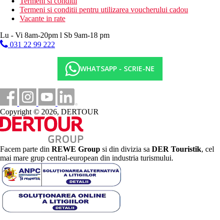
Termeni si conditii
Termeni si conditii pentru utilizarea voucherului cadou
Vacante in rate
Lu - Vi 8am-20pm l Sb 9am-18 pm
031 22 99 222
WHATSAPP - SCRIE-NE
Copyright © 2026, DERTOUR
Facem parte din
REWE Group
si din divizia sa
DER Touristik
, cel
mai mare grup central-european din industria turismului.