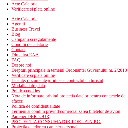
Acte Calatorie
Verificare si plata online
Acte Calatorie
Agentii
Business Travel
Blog
Campanii si regulamente
Conditii de calatorie
Contact
Directiva EAA
FAQ
Despre noi
Drepturi principale in temeiul Ordonantei Guvernului nr. 2/2018
Verificare si plata online
Licente, documente juridice si contractul cu turistul
Modalitati de plata
Politica cookies
Nota de informare privind protectia datelor pentru contactele de
afaceri
Politica de confidentialitate
Termeni si conditii privind comercializarea biletelor de avion
Partener DERTOUR
PROTECTIA CONSUMATORILOR - A.N.P.C.
Protectia datelor cu caracter personal