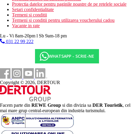
Protectia datelor pentru paginile noastre de pe retelele sociale
Setari confidentialitate
Termeni si conditii
Termeni si conditii pentru utilizarea voucherului cadou
Vacante in rate
Lu - Vi 8am-20pm l Sb 9am-18 pm
031 22 99 222
WHATSAPP - SCRIE-NE
Copyright © 2026, DERTOUR
Facem parte din
REWE Group
si din divizia sa
DER Touristik
, cel
mai mare grup central-european din industria turismului.