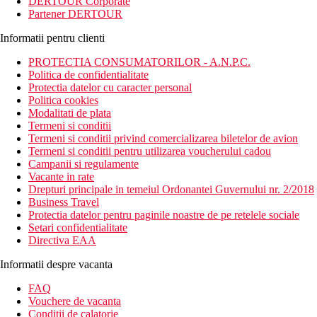
DERTOUR Corporate
Partener DERTOUR
Informatii pentru clienti
PROTECTIA CONSUMATORILOR - A.N.P.C.
Politica de confidentialitate
Protectia datelor cu caracter personal
Politica cookies
Modalitati de plata
Termeni si conditii
Termeni si conditii privind comercializarea biletelor de avion
Termeni si conditii pentru utilizarea voucherului cadou
Campanii si regulamente
Vacante in rate
Drepturi principale in temeiul Ordonantei Guvernului nr. 2/2018
Business Travel
Protectia datelor pentru paginile noastre de pe retelele sociale
Setari confidentialitate
Directiva EAA
Informatii despre vacanta
FAQ
Vouchere de vacanta
Conditii de calatorie