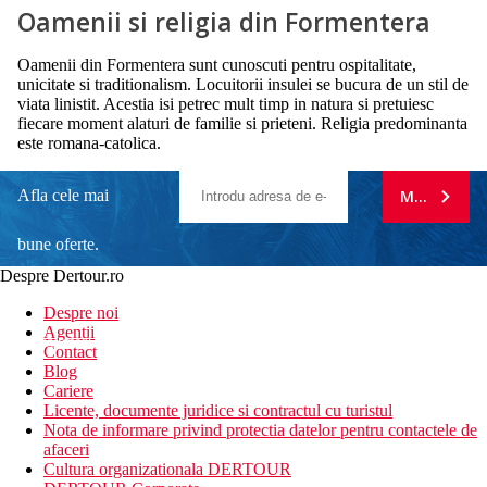
Oamenii si religia din Formentera
Oamenii din Formentera sunt cunoscuti pentru ospitalitate,
unicitate si traditionalism. Locuitorii insulei se bucura de un stil de
viata linistit. Acestia isi petrec mult timp in natura si pretuiesc
fiecare moment alaturi de familie si prieteni. Religia predominanta
este romana-catolica.
Afla cele mai
MA ABONE
bune oferte.
Despre Dertour.ro
Inscrie-te la
Despre noi
Agentii
newsletter!
Contact
Blog
Cariere
Licente, documente juridice si contractul cu turistul
Nota de informare privind protectia datelor pentru contactele de
afaceri
Cultura organizationala DERTOUR