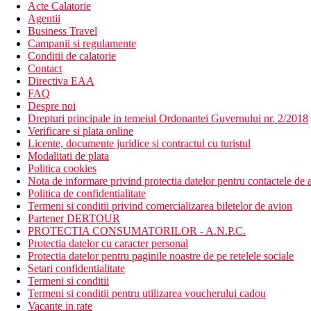
Acte Calatorie
Agentii
Business Travel
Campanii si regulamente
Conditii de calatorie
Contact
Directiva EAA
FAQ
Despre noi
Drepturi principale in temeiul Ordonantei Guvernului nr. 2/2018
Verificare si plata online
Licente, documente juridice si contractul cu turistul
Modalitati de plata
Politica cookies
Nota de informare privind protectia datelor pentru contactele de a
Politica de confidentialitate
Termeni si conditii privind comercializarea biletelor de avion
Partener DERTOUR
PROTECTIA CONSUMATORILOR - A.N.P.C.
Protectia datelor cu caracter personal
Protectia datelor pentru paginile noastre de pe retelele sociale
Setari confidentialitate
Termeni si conditii
Termeni si conditii pentru utilizarea voucherului cadou
Vacante in rate