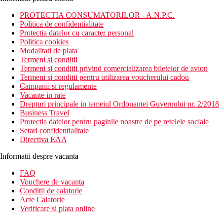
PROTECTIA CONSUMATORILOR - A.N.P.C.
Politica de confidentialitate
Protectia datelor cu caracter personal
Politica cookies
Modalitati de plata
Termeni si conditii
Termeni si conditii privind comercializarea biletelor de avion
Termeni si conditii pentru utilizarea voucherului cadou
Campanii si regulamente
Vacante in rate
Drepturi principale in temeiul Ordonantei Guvernului nr. 2/2018
Business Travel
Protectia datelor pentru paginile noastre de pe retelele sociale
Setari confidentialitate
Directiva EAA
Informatii despre vacanta
FAQ
Vouchere de vacanta
Conditii de calatorie
Acte Calatorie
Verificare si plata online