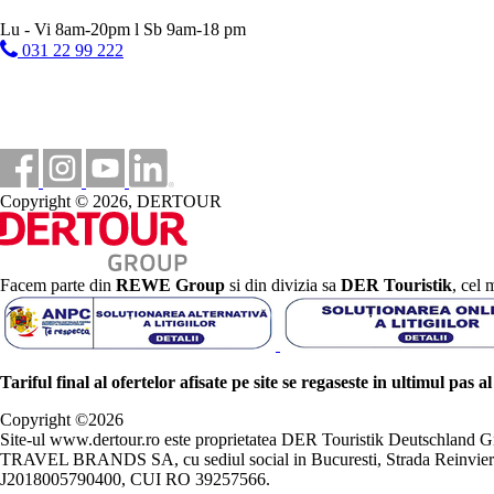
Lu - Vi 8am-20pm l Sb 9am-18 pm
031 22 99 222
Copyright © 2026, DERTOUR
Facem parte din
REWE Group
si din divizia sa
DER Touristik
, cel 
Tariful final al ofertelor afisate pe site se regaseste in ultimul pas a
Copyright ©
2026
Site-ul www.dertour.ro este proprietatea DER Touristik Deutschla
TRAVEL BRANDS SA, cu sediul social in Bucuresti, Strada Reinvierii 
J2018005790400, CUI RO 39257566.