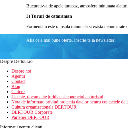
Bucurati-va de apele turcoaz, atmosfera minunata alaturi d
3) Tururi de cataraman
Formentara este o insula minunata si exista nenumarate o
Afla cele mai bune oferte. Inscrie-te la newsletter!
Despre Dertour.ro
Despre noi
Agentii
Contact
Blog
Cariere
Licente, documente juridice si contractul cu turistul
Nota de informare privind protectia datelor pentru contactele de a
Cultura organizationala DERTOUR
DERTOUR Corporate
Partener DERTOUR
Informatii pentru clienti