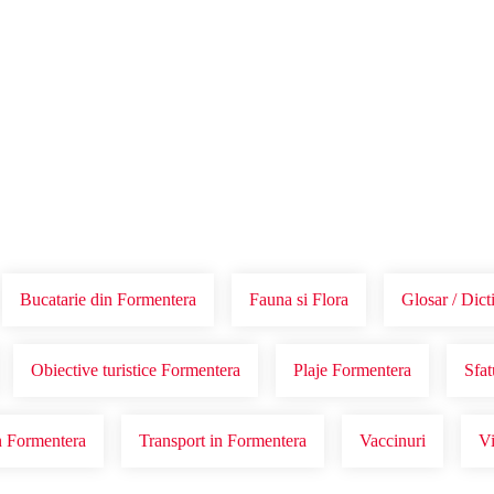
Voucher Cadou
Agentii
Bucatarie din Formentera
Fauna si Flora
Glosar / Dic
Obiective turistice Formentera
Plaje Formentera
Sfat
n Formentera
Transport in Formentera
Vaccinuri
Vi