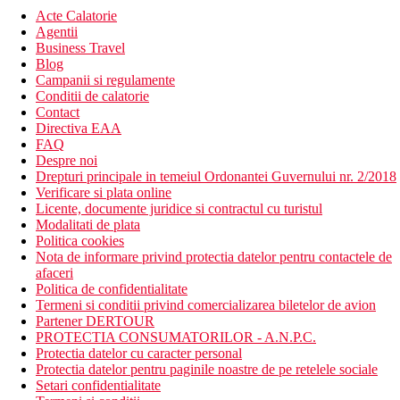
Acte Calatorie
Agentii
Business Travel
Blog
Campanii si regulamente
Conditii de calatorie
Contact
Directiva EAA
FAQ
Despre noi
Drepturi principale in temeiul Ordonantei Guvernului nr. 2/2018
Verificare si plata online
Licente, documente juridice si contractul cu turistul
Modalitati de plata
Politica cookies
Nota de informare privind protectia datelor pentru contactele de
afaceri
Politica de confidentialitate
Termeni si conditii privind comercializarea biletelor de avion
Partener DERTOUR
PROTECTIA CONSUMATORILOR - A.N.P.C.
Protectia datelor cu caracter personal
Protectia datelor pentru paginile noastre de pe retelele sociale
Setari confidentialitate