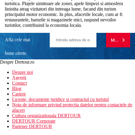
turistica. Plajele uimitoare ale zonei, apele limpezi si atmosfera
linistita atrag vizitatori din intreaga lume, facand din turism
principalul motor economic. In plus, afacerile locale, cum ar fi
restaurantele, barurile si magazinele mici, raspund nevoilor
turistilor, contribuind la economia locala.
Afla cele mai
MA ABONE
bune oferte.
Despre Dertour.ro
Inscrie-te la
Despre noi
Agentii
newsletter!
Contact
Blog
Cariere
Licente, documente juridice si contractul cu turistul
Nota de informare privind protectia datelor pentru contactele de
afaceri
Cultura organizationala DERTOUR
DERTOUR Corporate
Partener DERTOUR