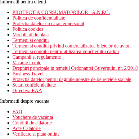
Informatii pentru clienti
PROTECTIA CONSUMATORILOR - A.N.P.C.
Politica de confidentialitate
Protectia datelor cu caracter personal
Politica cookies
Modalitati de plata
Termeni si conditii
Termeni si conditii privind comercializarea biletelor de avion
Termeni si conditii pentru utilizarea voucherului cadou
Campanii si regulamente
Vacante in rate
Drepturi principale in temeiul Ordonantei Guvernului nr. 2/2018
Business Travel
Protectia datelor pentru paginile noastre de pe retelele sociale
Setari confidentialitate
Directiva EAA
Informatii despre vacanta
FAQ
Vouchere de vacanta
Conditii de calatorie
Acte Calatorie
Verificare si plata online