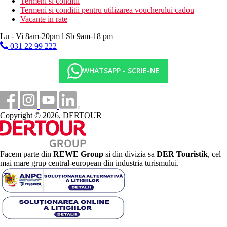
Termeni si conditii
Termeni si conditii pentru utilizarea voucherului cadou
Vacante in rate
Lu - Vi 8am-20pm l Sb 9am-18 pm
031 22 99 222
WHATSAPP - SCRIE-NE
Copyright © 2026, DERTOUR
Facem parte din
REWE Group
si din divizia sa
DER Touristik
, cel
mai mare grup central-european din industria turismului.