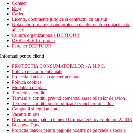
newsletter!
Contact
Blog
Cariere
Licente, documente juridice si contractul cu turistul
Nota de informare privind protectia datelor pentru contactele de
afaceri
Cultura organizationala DERTOUR
DERTOUR Corporate
Partener DERTOUR
Informatii pentru clienti
PROTECTIA CONSUMATORILOR - A.N.P.C.
Politica de confidentialitate
Protectia datelor cu caracter personal
Politica cookies
Modalitati de plata
Termeni si conditii
Termeni si conditii privind comercializarea biletelor de avion
Termeni si conditii pentru utilizarea voucherului cadou
Campanii si regulamente
Vacante in rate
Drepturi principale in temeiul Ordonantei Guvernului nr. 2/2018
Business Travel
Protectia datelor pentru paginile noastre de pe retelele sociale