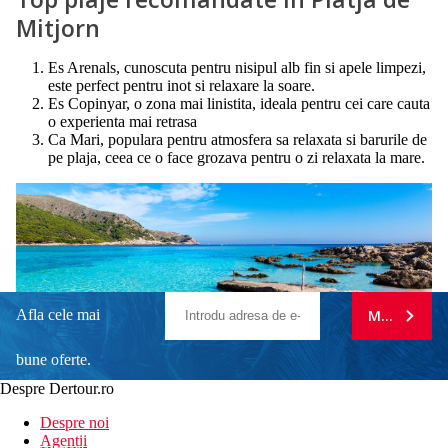
Mitjorn
Es Arenals, cunoscuta pentru nisipul alb fin si apele limpezi,
este perfect pentru inot si relaxare la soare.
Es Copinyar, o zona mai linistita, ideala pentru cei care cauta
o experienta mai retrasa
Ca Mari, populara pentru atmosfera sa relaxata si barurile de
pe plaja, ceea ce o face grozava pentru o zi relaxata la mare.
Afla cele mai
MA ABONE
bune oferte.
Despre Dertour.ro
Inscrie-te la
Despre noi
Agentii