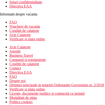
Setari confidentialitate
Directiva EAA
Informatii despre vacanta
FAQ
Vouchere de vacanta
Conditii de calatorie
Acte Calatorie
Verificare si plata online
Acte Calatorie
Agentii
Business Travel
Campanii si regulamente
Conditii de calatorie
Contact
Directiva EAA
FAQ
Despre noi
Drepturi principale in temeiul Ordonantei Guvernului nr. 2/2018
Verificare si plata online
Licente, documente juridice si contractul cu turistul
Modalitati de plata
Politica cookies