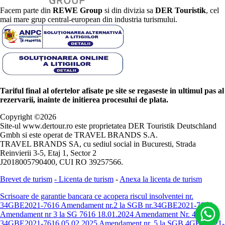
Facem parte din
REWE Group
si din divizia sa
DER Touristik
, cel
mai mare grup central-european din industria turismului.
Tariful final al ofertelor afisate pe site se regaseste in ultimul pas al
rezervarii, inainte de initierea procesului de plata.
Copyright ©
2026
Site-ul www.dertour.ro este proprietatea DER Touristik Deutschland
Gmbh si este operat de TRAVEL BRANDS S.A.
TRAVEL BRANDS SA, cu sediul social in Bucuresti, Strada
Reinvierii 3-5, Etaj 1, Sector 2
J2018005790400, CUI RO 39257566.
Brevet de turism
-
Licenta de turism
-
Anexa la licenta de turism
Scrisoare de garantie bancara ce acopera riscul insolventei nr.
34GBE2021-7616
Amendament nr.2 la SGB nr.34GBE2021-7616
Amendament nr 3 la SG 7616 18.01.2024
Amendament Nr. 4 -
34GBE2021-7616 05.02.2025
Amendament nr. 5 la SGB 4GBE2021-