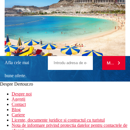
Afla cele mai
MA ABONE
bune oferte.
Despre Dertour.ro
Inscrie-te la
Despre noi
Agentii
newsletter!
Contact
Blog
Cariere
Licente, documente juridice si contractul cu turistul
Nota de informare privind protectia datelor pentru contactele de