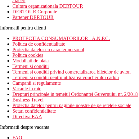
afaceri
Cultura organizationala DERTOUR
DERTOUR Corporate
Partener DERTOUR
Informatii pentru clienti
PROTECTIA CONSUMATORILOR - A.N.P.C.
Politica de confidentialitate
Protectia datelor cu caracter personal
Politica cookies
Modalitati de plata
Termeni si conditii
Termeni si conditii privind comercializarea biletelor de avion
Termeni si conditii pentru utilizarea voucherului cadou
Campanii si regulamente
Vacante in rate
Drepturi principale in temeiul Ordonantei Guvernului nr. 2/2018
Business Travel
Protectia datelor pentru paginile noastre de pe retelele sociale
Setari confidentialitate
Directiva EAA
Informatii despre vacanta
FAQ