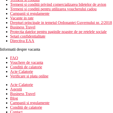
Termeni si conditii privind comercializarea biletelor de avion
Termeni si conditii pentru utilizarea voucherului cadou
Campanii si regulamente
Vacante in rate
Drepturi principale in temeiul Ordonantei Guvernului nr. 2/2018
Business Travel
Protectia datelor pentru paginile noastre de pe retelele sociale
Setari confidentialitate
Directiva EAA
Informatii despre vacanta
FAQ
Vouchere de vacanta
Conditii de calatorie
Acte Calatorie
Verificare si plata online
Acte Calatorie
Agentii
Business Travel
Blog
Campanii si regulamente
Conditii de calatorie
Contact