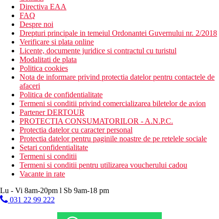
Directiva EAA
FAQ
Despre noi
Drepturi principale in temeiul Ordonantei Guvernului nr. 2/2018
Verificare si plata online
Licente, documente juridice si contractul cu turistul
Modalitati de plata
Politica cookies
Nota de informare privind protectia datelor pentru contactele de
afaceri
Politica de confidentialitate
Termeni si conditii privind comercializarea biletelor de avion
Partener DERTOUR
PROTECTIA CONSUMATORILOR - A.N.P.C.
Protectia datelor cu caracter personal
Protectia datelor pentru paginile noastre de pe retelele sociale
Setari confidentialitate
Termeni si conditii
Termeni si conditii pentru utilizarea voucherului cadou
Vacante in rate
Lu - Vi 8am-20pm l Sb 9am-18 pm
031 22 99 222