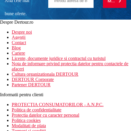
Afla cele mai
MA ABONE
bune oferte.
Despre Dertour.ro
Inscrie-te la
Despre noi
Agentii
newsletter!
Contact
Blog
Cariere
Licente, documente juridice si contractul cu turistul
Nota de informare privind protectia datelor pentru contactele de
afaceri
Cultura organizationala DERTOUR
DERTOUR Corporate
Partener DERTOUR
Informatii pentru clienti
PROTECTIA CONSUMATORILOR - A.N.P.C.
Politica de confidentialitate
Protectia datelor cu caracter personal
Politica cookies
Modalitati de plata
Termeni si conditii