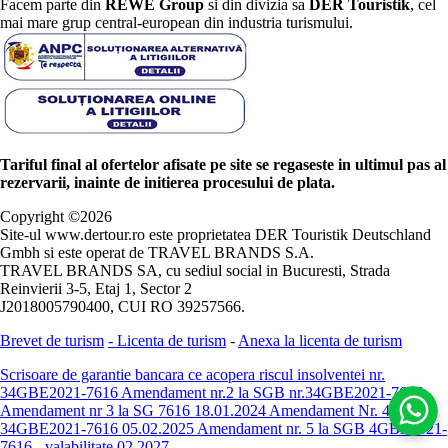
Facem parte din
REWE Group
si din divizia sa
DER Touristik
, cel
mai mare grup central-european din industria turismului.
Tariful final al ofertelor afisate pe site se regaseste in ultimul pas al
rezervarii, inainte de initierea procesului de plata.
Copyright ©
2026
Site-ul www.dertour.ro este proprietatea DER Touristik Deutschland
Gmbh si este operat de TRAVEL BRANDS S.A.
TRAVEL BRANDS SA, cu sediul social in Bucuresti, Strada
Reinvierii 3-5, Etaj 1, Sector 2
J2018005790400, CUI RO 39257566.
Brevet de turism
-
Licenta de turism
-
Anexa la licenta de turism
Scrisoare de garantie bancara ce acopera riscul insolventei nr.
34GBE2021-7616
Amendament nr.2 la SGB nr.34GBE2021-7616
Amendament nr 3 la SG 7616 18.01.2024
Amendament Nr. 4 -
34GBE2021-7616 05.02.2025
Amendament nr. 5 la SGB 4GBE2021-
7616 - valabilitate 02.2027