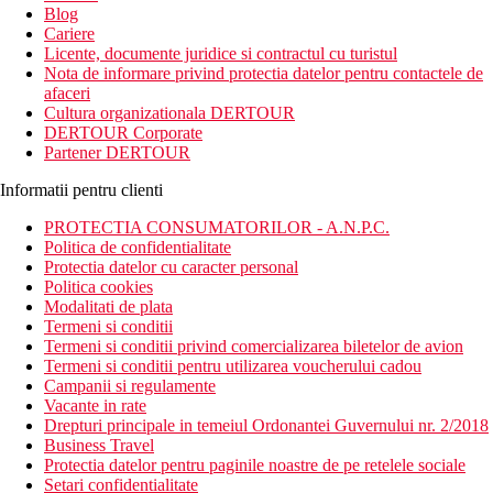
Blog
Cariere
Licente, documente juridice si contractul cu turistul
Nota de informare privind protectia datelor pentru contactele de
afaceri
Cultura organizationala DERTOUR
DERTOUR Corporate
Partener DERTOUR
Informatii pentru clienti
PROTECTIA CONSUMATORILOR - A.N.P.C.
Politica de confidentialitate
Protectia datelor cu caracter personal
Politica cookies
Modalitati de plata
Termeni si conditii
Termeni si conditii privind comercializarea biletelor de avion
Termeni si conditii pentru utilizarea voucherului cadou
Campanii si regulamente
Vacante in rate
Drepturi principale in temeiul Ordonantei Guvernului nr. 2/2018
Business Travel
Protectia datelor pentru paginile noastre de pe retelele sociale
Setari confidentialitate