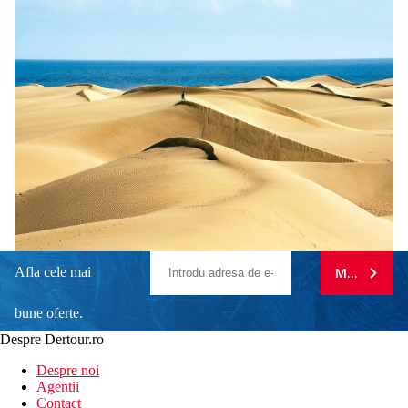
Afla cele mai
MA ABONE
bune oferte.
Despre Dertour.ro
Inscrie-te la
Despre noi
Agentii
newsletter!
Contact