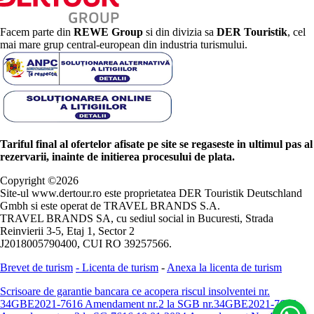
Facem parte din
REWE Group
si din divizia sa
DER Touristik
, cel
mai mare grup central-european din industria turismului.
Tariful final al ofertelor afisate pe site se regaseste in ultimul pas al
rezervarii, inainte de initierea procesului de plata.
Copyright ©
2026
Site-ul www.dertour.ro este proprietatea DER Touristik Deutschland
Gmbh si este operat de TRAVEL BRANDS S.A.
TRAVEL BRANDS SA, cu sediul social in Bucuresti, Strada
Reinvierii 3-5, Etaj 1, Sector 2
J2018005790400, CUI RO 39257566.
Brevet de turism
-
Licenta de turism
-
Anexa la licenta de turism
Scrisoare de garantie bancara ce acopera riscul insolventei nr.
34GBE2021-7616
Amendament nr.2 la SGB nr.34GBE2021-7616