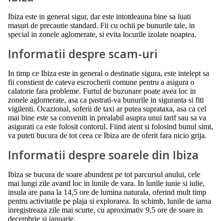
Ibiza este in general sigur, dar este intotdeauna bine sa luati
masuri de precautie standard. Fii cu ochii pe bunurile tale, in
special in zonele aglomerate, si evita locurile izolate noaptea.
Informatii despre scam-uri
In timp ce Ibiza este in general o destinatie sigura, este intelept sa
fii constient de cateva escrocherii comune pentru a asigura o
calatorie fara probleme. Furtul de buzunare poate avea loc in
zonele aglomerate, asa ca pastrati-va bunurile in siguranta si fiti
vigilenti. Ocazional, soferii de taxi ar putea suprataxa, asa ca cel
mai bine este sa conveniti in prealabil asupra unui tarif sau sa va
asigurati ca este folosit contorul. Fiind atent si folosind bunul simt,
va puteti bucura de tot ceea ce Ibiza are de oferit fara nicio grija.
Informatii despre soarele din Ibiza
Ibiza se bucura de soare abundent pe tot parcursul anului, cele
mai lungi zile avand loc in lunile de vara. In lunile iunie si iulie,
insula are pana la 14,5 ore de lumina naturala, oferind mult timp
pentru activitatile pe plaja si explorarea. In schimb, lunile de iarna
inregistreaza zile mai scurte, cu aproximativ 9,5 ore de soare in
decembrie si ianuarie.