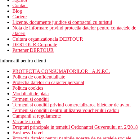
newsletter!
Contact
Blog
Cariere
Licente, documente juridice si contractul cu turistul
Nota de informare privind protectia datelor pentru contactele de
afaceri
Cultura organizationala DERTOUR
DERTOUR Corporate
Partener DERTOUR
Informatii pentru clienti
PROTECTIA CONSUMATORILOR - A.N.P.C.
Politica de confidentialitate
Protectia datelor cu caracter personal
Politica cookies
Modalitati de plata
Termeni si conditii
Termeni si conditii privind comercializarea biletelor de avion
Termeni si conditii pentru utilizarea voucherului cadou
Campanii si regulamente
Vacante in rate
Drepturi principale in temeiul Ordonantei Guvernului nr. 2/2018
Business Travel
Protectia datelor pentru paginile noastre de pe retelele sociale