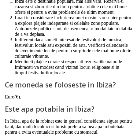
Ibiza este o destinatie populara, mai ales vara. Rezerva-ti
cazarea si zborurile din timp pentru a obtine cele mai bune
oferte si pentru a evita problemele de ultim moment.
Luati in considerare inchirierea unei masini sau scuter pentru
a explora plajele indepartate si celelalte zone populare.
Autobuzele publice sunt, de asemenea, o modalitate rentabila
de a va deplasa.
Indiferent daca sunteti interesat de festivaluri de muzica,
festivaluri locale sau expozitii de arta, verificati calendarele
de evenimente locale pentru a surprinde cele mai bune oferte
culturale vibrante.
Mentineti plajele curate si respectati rezervatiile naturale.
Imbracati-va modest cand vizitati locuri religioase si in
timpul festivalurilor locale.
Ce moneda se foloseste in Ibiza?
Euro(€).
Este apa potabila in Ibiza?
In Ibiza, apa de la robinet este in general considerata sigura pentru
baut, dar multi localnici si turisti prefera sa bea apa imbuteliata
pentru a evita eventualele probleme cu stomacul.