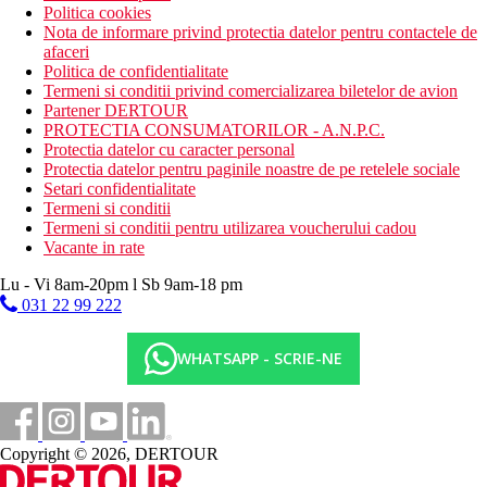
Politica cookies
Nota de informare privind protectia datelor pentru contactele de
afaceri
Politica de confidentialitate
Termeni si conditii privind comercializarea biletelor de avion
Partener DERTOUR
PROTECTIA CONSUMATORILOR - A.N.P.C.
Protectia datelor cu caracter personal
Protectia datelor pentru paginile noastre de pe retelele sociale
Setari confidentialitate
Termeni si conditii
Termeni si conditii pentru utilizarea voucherului cadou
Vacante in rate
Lu - Vi 8am-20pm l Sb 9am-18 pm
031 22 99 222
WHATSAPP - SCRIE-NE
Copyright © 2026, DERTOUR