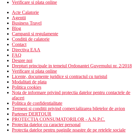
Verificare si plata online
Acte Calatorie
Agentii
Business Travel
Blog
Campanii si regulamente
Conditii de calatorie
Contact
Directiva EAA
FAQ
Despre noi
Drepturi principale in temeiul Ordonantei Guvernului nr. 2/2018
Verificare si plata online
Licente, documente juridice si contractul cu turistul
Modalitati de plata
Politica cookies
Nota de informare privind protectia datelor pentru contactele de
afaceri
Politica de confidentialitate
Termeni si conditii privind comercializarea biletelor de avion
Partener DERTOUR
PROTECTIA CONSUMATORILOR - A.N.P.C.
Protectia datelor cu caracter personal
Protectia datelor pentru paginile noastre de pe retelele sociale