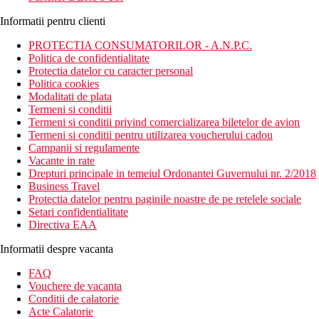
Informatii pentru clienti
PROTECTIA CONSUMATORILOR - A.N.P.C.
Politica de confidentialitate
Protectia datelor cu caracter personal
Politica cookies
Modalitati de plata
Termeni si conditii
Termeni si conditii privind comercializarea biletelor de avion
Termeni si conditii pentru utilizarea voucherului cadou
Campanii si regulamente
Vacante in rate
Drepturi principale in temeiul Ordonantei Guvernului nr. 2/2018
Business Travel
Protectia datelor pentru paginile noastre de pe retelele sociale
Setari confidentialitate
Directiva EAA
Informatii despre vacanta
FAQ
Vouchere de vacanta
Conditii de calatorie
Acte Calatorie