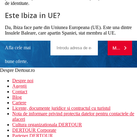
de identitate.
Este Ibiza in UE?
Da, Ibiza face parte din Uniunea Europeana (UE). Este una dintre
Insulele Baleare, care apartin Spaniei, stat membru al UE.
Afla cele mai
MA ABONE
bune oferte.
Despre Dertour.ro
Inscrie-te la
Despre noi
Agentii
newsletter!
Contact
Blog
Cariere
Licente, documente juridice si contractul cu turistul
Nota de informare privind protectia datelor pentru contactele de
afaceri
Cultura organizationala DERTOUR
DERTOUR Corporate
Partener DERTOUR