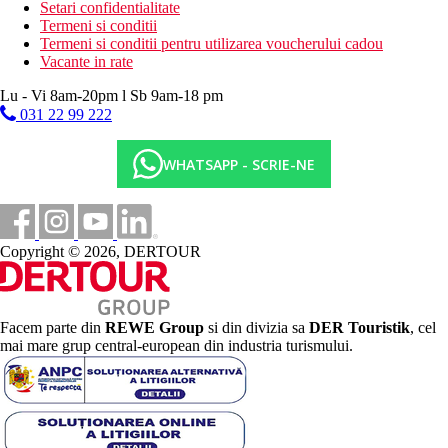
Setari confidentialitate
Termeni si conditii
Termeni si conditii pentru utilizarea voucherului cadou
Vacante in rate
Lu - Vi 8am-20pm l Sb 9am-18 pm
031 22 99 222
WHATSAPP - SCRIE-NE
Copyright © 2026, DERTOUR
Facem parte din
REWE Group
si din divizia sa
DER Touristik
, cel
mai mare grup central-european din industria turismului.