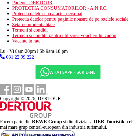
Partener DERTOUR
Wellness
PROTECTIA CONSUMATORILOR - A.N.P.C.
Gratuit:
piscina interioara cu jacuzzi, aburi
Protectia datelor cu caracter personal
Contra cost:
masaje
Protectia datelor pentru paginile noastre de pe retelele sociale
Setari confidentialitate
Internet
Termeni si conditii
Gratuit:
WiFi în zona hotelului și în camere.
Termeni si conditii pentru utilizarea voucherului cadou
Contra cost:
colț de internet.
Vacante in rate
Categoria oficiala
Lu - Vi 8am-20pm l Sb 9am-18 pm
4 stele
031 22 99 222
Distanţe
WHATSAPP - SCRIE-NE
0 m
Distanta pana la plaja
73 km
Copyright © 2026, DERTOUR
Distanta de cel mai apropiat aeroport
Plaja
Facem parte din
REWE Group
si din divizia sa
DER Touristik
, cel
Sezlonguri pe plaja contra cost
mai mare grup central-european din industria turismului.
Umbrele pe plaja contra cost
Hotel langa plaja