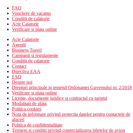
FAQ
Plaja lungă de nisip din Cala Millor, cu o intrare treptată în mare,
Vouchere de vacanta
separată de o promenadă pietonală, șezlonguri și umbrele contra
Conditii de calatorie
cost.
Acte Calatorie
Verificare si plata online
Activitati sportive
Gratuit:
fitness.
Acte Calatorie
Contra cost:
terenuri de tenis la hotelul Hipotels
Agentii
Hipocampo Palace.
Business Travel
Campanii si regulamente
Copii
Conditii de calatorie
Piscina pentru copii, animatie, patut gratuit (la cerere).
Contact
Directiva EAA
Carduri
FAQ
Despre noi
VISA, CE/MC.
Drepturi principale in temeiul Ordonantei Guvernului nr. 2/2018
Verificare si plata online
Site web
Licente, documente juridice si contractul cu turistul
http://www.hipotels.com
Modalitati de plata
Politica cookies
Handicap
Nota de informare privind protectia datelor pentru contactele de
afaceri
La cerere DR adaptat pentru clienti cu dizabilitati. Mișcare fără
Politica de confidentialitate
bariere în zona hotelului, intrare în piscină special adaptată.
Termeni si conditii privind comercializarea biletelor de avion