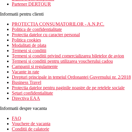
Partener DERTOUR
Informatii pentru clienti
PROTECTIA CONSUMATORILOR - A.N.P.C.
Politica de confidentialitate
Protectia datelor cu caracter personal
Politica cookies
Modalitati de plata
Termeni si conditii
Termeni si conditii privind comercializarea biletelor de avion
Termeni si conditii pentru utilizarea voucherului cadou
Campanii si regulamente
Vacante in rate
Drepturi principale in temeiul Ordonantei Guvernului nr. 2/2018
Business Travel
Protectia datelor pentru paginile noastre de pe retelele sociale
Setari confidentialitate
Directiva EAA
Informatii despre vacanta
FAQ
Vouchere de vacanta
Conditii de calatorie