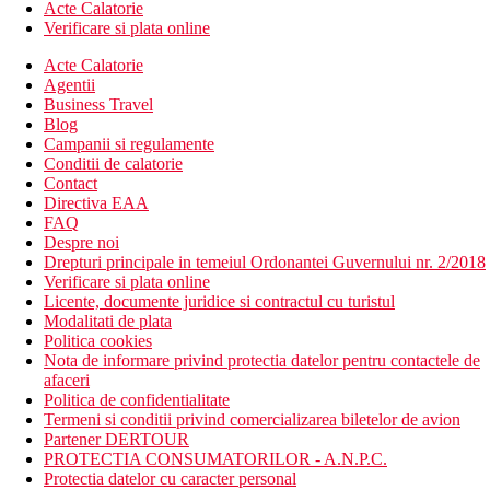
Acte Calatorie
Verificare si plata online
Acte Calatorie
Agentii
Business Travel
Blog
Campanii si regulamente
Conditii de calatorie
Contact
Directiva EAA
FAQ
Despre noi
Drepturi principale in temeiul Ordonantei Guvernului nr. 2/2018
Verificare si plata online
Licente, documente juridice si contractul cu turistul
Modalitati de plata
Politica cookies
Nota de informare privind protectia datelor pentru contactele de
afaceri
Politica de confidentialitate
Termeni si conditii privind comercializarea biletelor de avion
Partener DERTOUR
PROTECTIA CONSUMATORILOR - A.N.P.C.
Protectia datelor cu caracter personal