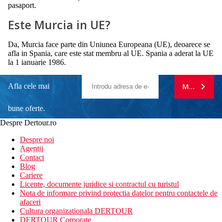
pasaport.
Este Murcia in UE?
Da, Murcia face parte din Uniunea Europeana (UE), deoarece se
afla in Spania, care este stat membru al UE. Spania a aderat la UE
la 1 ianuarie 1986.
Afla cele mai
MA ABONE
bune oferte.
Despre Dertour.ro
Inscrie-te la
Despre noi
Agentii
newsletter!
Contact
Blog
Cariere
Licente, documente juridice si contractul cu turistul
Nota de informare privind protectia datelor pentru contactele de
afaceri
Cultura organizationala DERTOUR
DERTOUR Corporate