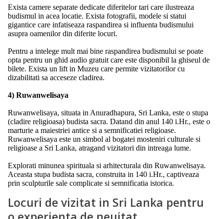
Exista camere separate dedicate diferitelor tari care ilustreaza
budismul in acea locatie. Exista fotografii, modele si statui
gigantice care infatiseaza raspandirea si influenta budismului
asupra oamenilor din diferite locuri.
Pentru a intelege mult mai bine raspandirea budismului se poate
opta pentru un ghid audio gratuit care este disponibil la ghiseul de
bilete. Exista un lift in Muzeu care permite vizitatorilor cu
dizabilitati sa acceseze cladirea.
4) Ruwanwelisaya
Ruwanwelisaya, situata in Anuradhapura, Sri Lanka, este o stupa
(cladire religioasa) budista sacra. Datand din anul 140 i.Hr., este o
marturie a maiestriei antice si a semnificatiei religioase.
Ruwanwelisaya este un simbol al bogatei mosteniri culturale si
religioase a Sri Lanka, atragand vizitatori din intreaga lume.
Explorati minunea spirituala si arhitecturala din Ruwanwelisaya.
Aceasta stupa budista sacra, construita in 140 i.Hr., captiveaza
prin sculpturile sale complicate si semnificatia istorica.
Locuri de vizitat in Sri Lanka pentru
o experienta de neuitat