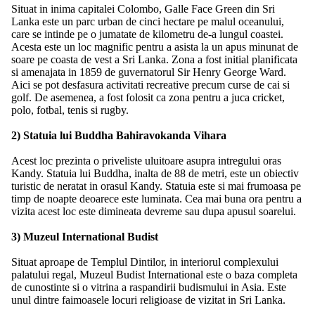
Situat in inima capitalei Colombo, Galle Face Green din Sri
Lanka este un parc urban de cinci hectare pe malul oceanului,
care se intinde pe o jumatate de kilometru de-a lungul coastei.
Acesta este un loc magnific pentru a asista la un apus minunat de
soare pe coasta de vest a Sri Lanka. Zona a fost initial planificata
si amenajata in 1859 de guvernatorul Sir Henry George Ward.
Aici se pot desfasura activitati recreative precum curse de cai si
golf. De asemenea, a fost folosit ca zona pentru a juca cricket,
polo, fotbal, tenis si rugby.
2) Statuia lui Buddha Bahiravokanda Vihara
Acest loc prezinta o priveliste uluitoare asupra intregului oras
Kandy. Statuia lui Buddha, inalta de 88 de metri, este un obiectiv
turistic de neratat in orasul Kandy. Statuia este si mai frumoasa pe
timp de noapte deoarece este luminata. Cea mai buna ora pentru a
vizita acest loc este dimineata devreme sau dupa apusul soarelui.
3) Muzeul International Budist
Situat aproape de Templul Dintilor, in interiorul complexului
palatului regal, Muzeul Budist International este o baza completa
de cunostinte si o vitrina a raspandirii budismului in Asia. Este
unul dintre faimoasele locuri religioase de vizitat in Sri Lanka.