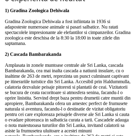
1) Gradina Zoologica Dehiwala
Gradina Zoologica Dehiwala a fost infiintata in 1936 si
adaposteste numeroase animale si pasari salbatice. Nu ratati
spectacolele impresionante ale elefantilor si cimpanzeilor. Gradina
zoologica este deschisa de la 8:30 la 18:00 in toate zilele din
saptamana.
2) Cascada Bambarakanda
Amplasata in zonele muntoase centrale ale Sri Lanka, cascada
Bambarakanda, cea mai inalta cascada a natiunii insulare, cu o
inaltime de 263 de metri, reprezinta un punct culminant captivant
pe itinerariile turistice din Sri Lanka. Accesibil prin Haldummulla,
calatoria dezvaluie peisaje pitoresti si plantatii de ceai. Vizitatorii
se bucura de ceata racoritoare si atmosfera senina, facandu-l o
oprire linistita. Servind drept baza pentru drumetii catre muntii din
apropiere, Bambarakanda ofera un amestec perfect de frumusete
naturala si aventura, facandu-l o destinatie de vizitat obligatoriu
pentru cei care exploreaza peisajele diverse ale Sri Lanka si cauta
o evadare pitoreasca in salbaticia curata a tarii. Cascadele adauga
o nota maiestuoasa tururilor din Sri Lanka, invitand calatorii sa
asiste la frumusetea uluitoare a acestei minuni