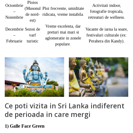
Ploios
Octombrie
Activitati indoor,
(Musonul
Ploi frecvente, umiditate
–
fotografie tropicala,
de nord-
ridicata, vreme instabila.
Noiembrie
retreaturi de wellness.
est)
Vreme excelenta, dar
Decembrie
Sezon de
Vacante de iarna la soare,
preturi mai mari si
–
varf
festivaluri culturale (ex:
aglomeratie in zonele
Februarie
turistic
Perahera din Kandy).
populare.
Ce poti vizita in Sri Lanka indiferent
de perioada in care mergi
1) Galle Face Green