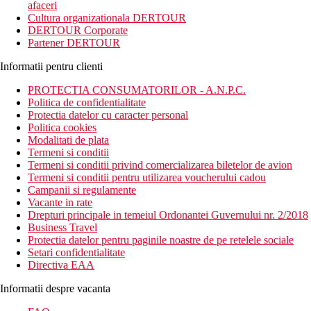
afaceri
Cultura organizationala DERTOUR
DERTOUR Corporate
Partener DERTOUR
Informatii pentru clienti
PROTECTIA CONSUMATORILOR - A.N.P.C.
Politica de confidentialitate
Protectia datelor cu caracter personal
Politica cookies
Modalitati de plata
Termeni si conditii
Termeni si conditii privind comercializarea biletelor de avion
Termeni si conditii pentru utilizarea voucherului cadou
Campanii si regulamente
Vacante in rate
Drepturi principale in temeiul Ordonantei Guvernului nr. 2/2018
Business Travel
Protectia datelor pentru paginile noastre de pe retelele sociale
Setari confidentialitate
Directiva EAA
Informatii despre vacanta