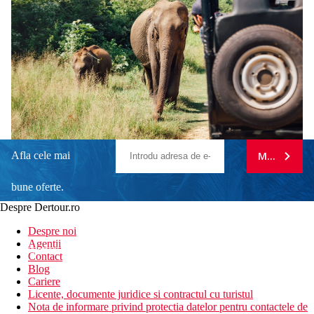
Afla cele mai
MA ABONE
bune oferte.
Despre Dertour.ro
Inscrie-te la
Despre noi
Agentii
newsletter!
Contact
Blog
Cariere
Licente, documente juridice si contractul cu turistul
Nota de informare privind protectia datelor pentru contactele de