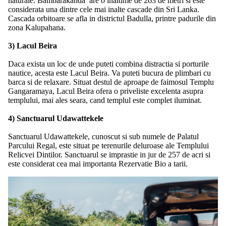
naturale. Bambarakanda are o inaltime de 263 de metri si este
considerata una dintre cele mai inalte cascade din Sri Lanka.
Cascada orbitoare se afla in districtul Badulla, printre padurile din
zona Kalupahana.
3) Lacul Beira
Daca exista un loc de unde puteti combina distractia si porturile
nautice, acesta este Lacul Beira. Va puteti bucura de plimbari cu
barca si de relaxare. Situat destul de aproape de faimosul Templu
Gangaramaya, Lacul Beira ofera o priveliste excelenta asupra
templului, mai ales seara, cand templul este complet iluminat.
4) Sanctuarul Udawattekele
Sanctuarul Udawattekele, cunoscut si sub numele de Palatul
Parcului Regal, este situat pe terenurile deluroase ale Templului
Relicvei Dintilor. Sanctuarul se imprastie in jur de 257 de acri si
este considerat cea mai importanta Rezervatie Bio a tarii.