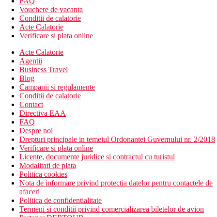
FAQ
Vouchere de vacanta
Conditii de calatorie
Acte Calatorie
Verificare si plata online
Acte Calatorie
Agentii
Business Travel
Blog
Campanii si regulamente
Conditii de calatorie
Contact
Directiva EAA
FAQ
Despre noi
Drepturi principale in temeiul Ordonantei Guvernului nr. 2/2018
Verificare si plata online
Licente, documente juridice si contractul cu turistul
Modalitati de plata
Politica cookies
Nota de informare privind protectia datelor pentru contactele de
afaceri
Politica de confidentialitate
Termeni si conditii privind comercializarea biletelor de avion