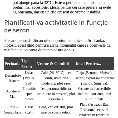
pot ajunge pana la 32°C. Este o perioada mai linistita, cu
preturi mai accesibile, ideala pentru cei care prefera sa evite
aglomeratia, dar cu un risc crescut de vreme instabila.
Planificati-va activitatile in funcție
de sezon
Fiecare perioada din an ofera oportunitati unice in Sri Lanka.
Folositi acest ghid pentru a alege momentul care se potriveste cel
mai bine cu vacanta dumneavoastra de vis.
Tip
Perioada
Vreme & Conditii
Ideal Pentru...
Sezon
Uscat
Cald (26–30°C), cer
Plaja (Bentota, Mirissa),
Decembrie
(Vest &
senin, umiditate
safari, explorare culturala
– Martie
Sud)
moderata, ploi rare.
(Kandy, Sigiriya).
Tranzitie
Temperatura ridicata,
Vacante mai accesibile,
Aprilie –
spre
umiditate in crestere, ploi
natura luxurianta, mai
Mai
ploios
ocazionale.
putini turisti.
Plaja (Arugam Bay,
Iunie –
Uscat
Cald, cer variabil, ploi
Trincomalee), surf,
Septembrie
(Est)
rare pe coasta estica.
relaxare in resorturi.