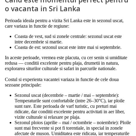
o vacanta in Sri Lanka
Perioada ideala pentru a vizita Sri Lanka este in sezonul uscat,
care variaza in functie de regiune:
Coasta de vest, sud si zonele centrale: sezonul uscat este
intre decembrie si martie.
Coasta de est: sezonul uscat este intre mai si septembrie.
In aceste perioade, vremea este placuta, cu cer senin si umiditate
redusa — conditii excelente pentru plaja, drumetii in natura,
explorarea siturilor culturale si safari in parcurile nationale.
Costul si experienta vacantei variaza in functie de cele doua
sezoane principale:
Sezonul uscat (decembrie – martie / mai – septembrie):
Temperaturile sunt confortabile (intre 26–30°C), iar ploile
sunt rare. Este perioada de varf turistic, cu preturi mai
ridicate, dar conditii excelente pentru activitati in aer liber,
vizite culturale si relaxare pe plaja.
Sezonul ploios (aprilie – mai / octombrie – noiembrie): Ploile
sunt mai frecvente si pot fi torentiale, in special in zonele
afectate de muson. Umiditatea este ridicata, iar temperaturile