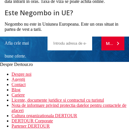
data intrarii in oras. Taxa de viza se poate achita online.
Este Negombo in UE?
Negombo nu este in Uniunea Europeana. Este un oras situat in
partea de vest a tarii.
Afla cele mai
MA ABONE
bune oferte.
Despre Dertour.ro
Inscrie-te la
Despre noi
Agentii
newsletter!
Contact
Blog
Cariere
Licente, documente juridice si contractul cu turistul
Nota de informare privind protectia datelor pentru contactele de
afaceri
Cultura organizationala DERTOUR
DERTOUR Corporate
Partener DERTOUR