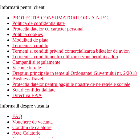
Informatii pentru clienti
PROTECTIA CONSUMATORILOR - A.N.P.C.
Politica de confidentialitate
Protectia datelor cu caracter personal
Politica cookies
Modalitati de plata
Termeni si conditii
Termeni si conditii privind comercializarea biletelor de avion
Termeni si conditii pentru utilizarea voucherului cadou
Campanii si regulamente
Vacante in rate
Drepturi principale in temeiul Ordonantei Guvernului nr. 2/2018
Business Travel
Protectia datelor pentru paginile noastre de pe retelele sociale
Setari confidentialitate
Directiva EAA
Informatii despre vacanta
FAQ
Vouchere de vacanta
Conditii de calatorie
Acte Calatorie