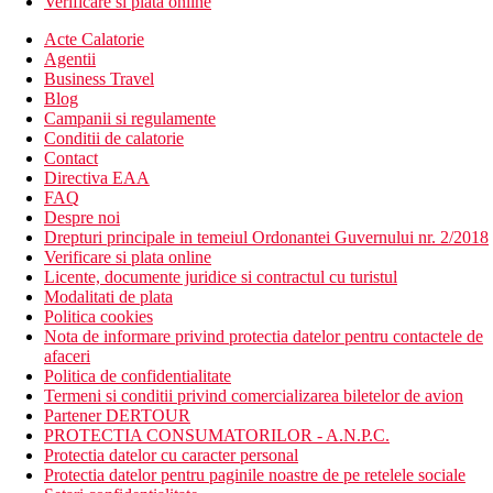
Verificare si plata online
Acte Calatorie
Agentii
Business Travel
Blog
Campanii si regulamente
Conditii de calatorie
Contact
Directiva EAA
FAQ
Despre noi
Drepturi principale in temeiul Ordonantei Guvernului nr. 2/2018
Verificare si plata online
Licente, documente juridice si contractul cu turistul
Modalitati de plata
Politica cookies
Nota de informare privind protectia datelor pentru contactele de
afaceri
Politica de confidentialitate
Termeni si conditii privind comercializarea biletelor de avion
Partener DERTOUR
PROTECTIA CONSUMATORILOR - A.N.P.C.
Protectia datelor cu caracter personal
Protectia datelor pentru paginile noastre de pe retelele sociale