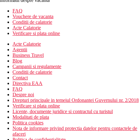
Informatii despre vacanta
FAQ
Vouchere de vacanta
Conditii de calatorie
Acte Calatorie
Verificare si plata online
Acte Calatorie
Agentii
Business Travel
Blog
Campanii si regulamente
Conditii de calatorie
Contact
Directiva EAA
FAQ
Despre noi
Drepturi principale in temeiul Ordonantei Guvernului nr. 2/2018
Verificare si plata online
Licente, documente juridice si contractul cu turistul
Modalitati de plata
Politica cookies
Nota de informare privind protectia datelor pentru contactele de
afaceri
Politica de confidentialitate