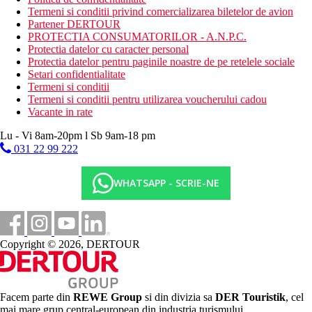
Termeni si conditii privind comercializarea biletelor de avion
Partener DERTOUR
PROTECTIA CONSUMATORILOR - A.N.P.C.
Protectia datelor cu caracter personal
Protectia datelor pentru paginile noastre de pe retelele sociale
Setari confidentialitate
Termeni si conditii
Termeni si conditii pentru utilizarea voucherului cadou
Vacante in rate
Lu - Vi 8am-20pm l Sb 9am-18 pm
031 22 99 222
WHATSAPP - SCRIE-NE
Copyright © 2026, DERTOUR
Facem parte din
REWE Group
si din divizia sa
DER Touristik
, cel
mai mare grup central-european din industria turismului.