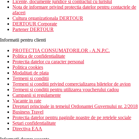
Licente, documente juridice si contractul cu turistul
Nota de informare privind protectia datelor pentru contactele de
afaceri
Cultura organizationala DERTOUR
DERTOUR Corporate
Partener DERTOUR
Informatii pentru clienti
PROTECTIA CONSUMATORILOR - A.N.P.C.
Politica de confidentialitate
Protectia datelor cu caracter personal
Politica cookies
Modalitati de plata
Termeni si conditii
Termeni si conditii privind comercializarea biletelor de avion
Termeni si conditii pentru utilizarea voucherului cadou
Campanii si regulamente
Vacante in rate
Drepturi principale in temeiul Ordonantei Guvernului nr. 2/2018
Business Travel
Protectia datelor pentru paginile noastre de pe retelele sociale
Setari confidentialitate
Directiva EAA