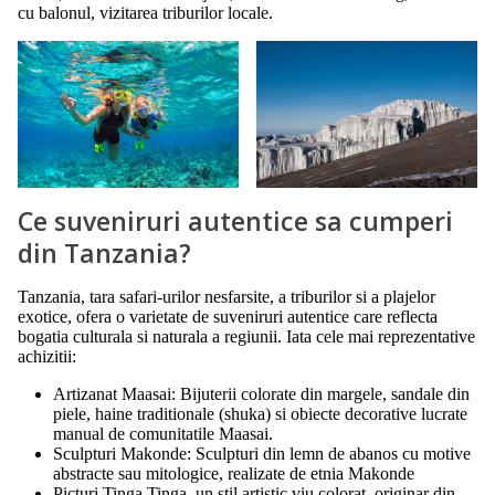
cu balonul, vizitarea triburilor locale.
Ce suveniruri autentice sa cumperi
din Tanzania?
Tanzania, tara safari-urilor nesfarsite, a triburilor si a plajelor
exotice, ofera o varietate de suveniruri autentice care reflecta
bogatia culturala si naturala a regiunii. Iata cele mai reprezentative
achizitii:
Artizanat Maasai: Bijuterii colorate din margele, sandale din
piele, haine traditionale (shuka) si obiecte decorative lucrate
manual de comunitatile Maasai.
Sculpturi Makonde: Sculpturi din lemn de abanos cu motive
abstracte sau mitologice, realizate de etnia Makonde
Picturi Tinga Tinga, un stil artistic viu colorat, originar din