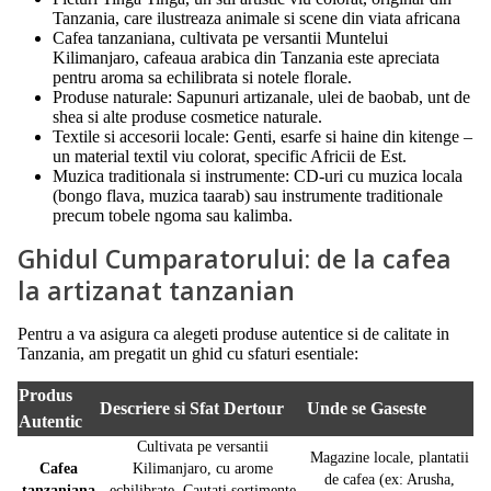
Tanzania, care ilustreaza animale si scene din viata africana
Cafea tanzaniana, cultivata pe versantii Muntelui
Kilimanjaro, cafeaua arabica din Tanzania este apreciata
pentru aroma sa echilibrata si notele florale.
Produse naturale: Sapunuri artizanale, ulei de baobab, unt de
shea si alte produse cosmetice naturale.
Textile si accesorii locale: Genti, esarfe si haine din kitenge –
un material textil viu colorat, specific Africii de Est.
Muzica traditionala si instrumente: CD-uri cu muzica locala
(bongo flava, muzica taarab) sau instrumente traditionale
precum tobele ngoma sau kalimba.
Ghidul Cumparatorului: de la cafea
la artizanat tanzanian
Pentru a va asigura ca alegeti produse autentice si de calitate in
Tanzania, am pregatit un ghid cu sfaturi esentiale:
Produs
Descriere si Sfat Dertour
Unde se Gaseste
Autentic
Cultivata pe versantii
Magazine locale, plantatii
Cafea
Kilimanjaro, cu arome
de cafea (ex: Arusha,
tanzaniana
echilibrate. Cautati sortimente