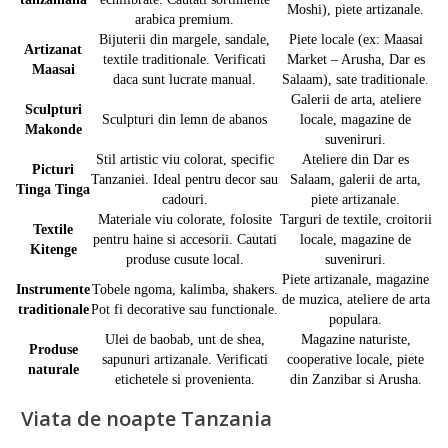
Moshi), piete artizanale.
arabica premium.
Bijuterii din margele, sandale,
Piete locale (ex: Maasai
Artizanat
textile traditionale. Verificati
Market – Arusha, Dar es
Maasai
daca sunt lucrate manual.
Salaam), sate traditionale.
Galerii de arta, ateliere
Sculpturi
Sculpturi din lemn de abanos
locale, magazine de
Makonde
suveniruri.
Stil artistic viu colorat, specific
Ateliere din Dar es
Picturi
Tanzaniei. Ideal pentru decor sau
Salaam, galerii de arta,
Tinga Tinga
cadouri.
piete artizanale.
Materiale viu colorate, folosite
Targuri de textile, croitorii
Textile
pentru haine si accesorii. Cautati
locale, magazine de
Kitenge
produse cusute local.
suveniruri.
Piete artizanale, magazine
Instrumente
Tobele ngoma, kalimba, shakers.
de muzica, ateliere de arta
traditionale
Pot fi decorative sau functionale.
populara.
Ulei de baobab, unt de shea,
Magazine naturiste,
Produse
sapunuri artizanale. Verificati
cooperative locale, piete
naturale
etichetele si provenienta.
din Zanzibar si Arusha.
Viata de noapte Tanzania