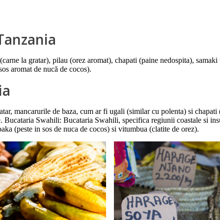
 Tanzania
carne la gratar), pilau (orez aromat), chapati (paine nedospita), samaki
 sos aromat de nucă de cocos).
ia
ratar, mancarurile de baza, cum ar fi ugali (similar cu polenta) si chapati
 Bucataria Swahili: Bucataria Swahili, specifica regiunii coastale si insul
ka (peste in sos de nuca de cocos) si vitumbua (clatite de orez).