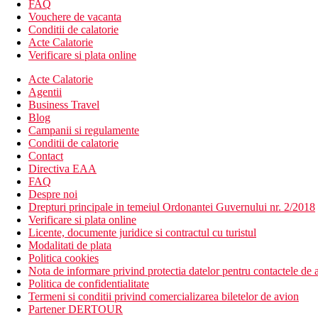
FAQ
Vouchere de vacanta
Conditii de calatorie
Acte Calatorie
Verificare si plata online
Acte Calatorie
Agentii
Business Travel
Blog
Campanii si regulamente
Conditii de calatorie
Contact
Directiva EAA
FAQ
Despre noi
Drepturi principale in temeiul Ordonantei Guvernului nr. 2/2018
Verificare si plata online
Licente, documente juridice si contractul cu turistul
Modalitati de plata
Politica cookies
Nota de informare privind protectia datelor pentru contactele de a
Politica de confidentialitate
Termeni si conditii privind comercializarea biletelor de avion
Partener DERTOUR