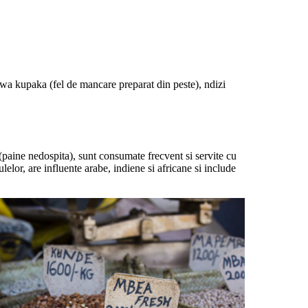
 wa kupaka (fel de mancare preparat din peste), ndizi
 (paine nedospita), sunt consumate frecvent si servite cu
elor, are influente arabe, indiene si africane si include