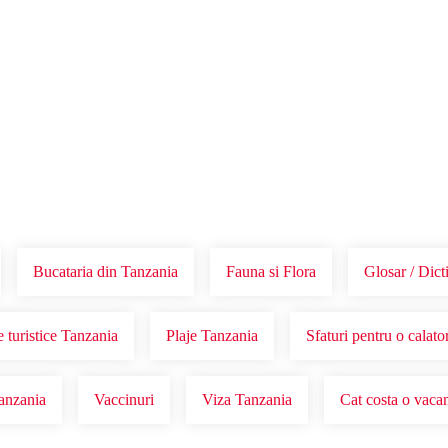
Voucher Cadou
Agentii
Bucataria din Tanzania
Fauna si Flora
Glosar / Dict
 turistice Tanzania
Plaje Tanzania
Sfaturi pentru o calato
Tanzania
Vaccinuri
Viza Tanzania
Cat costa o vaca