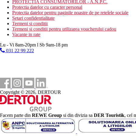
PROTECTIA CONSUMATORILOR - A.N.P.C.
Protectia datelor cu caracter personal
Protectia datelor pentru paginile noastre de pe retelele sociale
Setari confidentialitate
Termeni si conditii
Termeni si conditii pentru utilizarea voucherului cadou
Vacante in rate
Lu - Vi 8am-20pm l Sb 9am-18 pm
031 22 99 222
Copyright © 2026, DERTOUR
Facem parte din
REWE Group
si din divizia sa
DER Touristik
, cel 