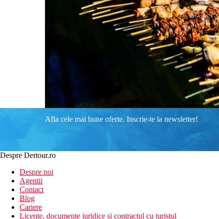
Afla cele mai bune oferte. Inscrie-te la newsletter!
Despre Dertour.ro
Despre noi
Agentii
Contact
Blog
Cariere
Licente, documente juridice si contractul cu turistul