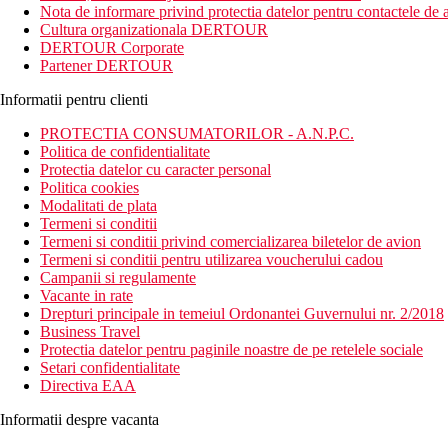
Nota de informare privind protectia datelor pentru contactele de a
Cultura organizationala DERTOUR
DERTOUR Corporate
Partener DERTOUR
Informatii pentru clienti
PROTECTIA CONSUMATORILOR - A.N.P.C.
Politica de confidentialitate
Protectia datelor cu caracter personal
Politica cookies
Modalitati de plata
Termeni si conditii
Termeni si conditii privind comercializarea biletelor de avion
Termeni si conditii pentru utilizarea voucherului cadou
Campanii si regulamente
Vacante in rate
Drepturi principale in temeiul Ordonantei Guvernului nr. 2/2018
Business Travel
Protectia datelor pentru paginile noastre de pe retelele sociale
Setari confidentialitate
Directiva EAA
Informatii despre vacanta