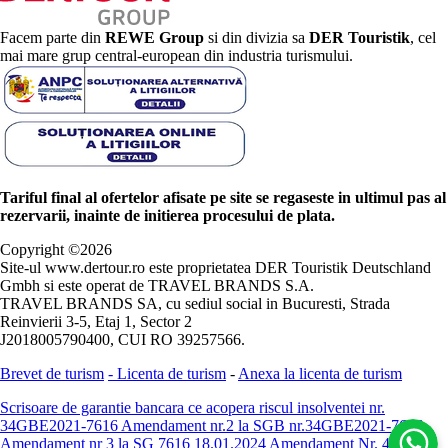
Facem parte din
REWE Group
si din divizia sa
DER Touristik
, cel
mai mare grup central-european din industria turismului.
Tariful final al ofertelor afisate pe site se regaseste in ultimul pas al
rezervarii, inainte de initierea procesului de plata.
Copyright ©
2026
Site-ul www.dertour.ro este proprietatea DER Touristik Deutschland
Gmbh si este operat de TRAVEL BRANDS S.A.
TRAVEL BRANDS SA, cu sediul social in Bucuresti, Strada
Reinvierii 3-5, Etaj 1, Sector 2
J2018005790400, CUI RO 39257566.
Brevet de turism
-
Licenta de turism
-
Anexa la licenta de turism
Scrisoare de garantie bancara ce acopera riscul insolventei nr.
34GBE2021-7616
Amendament nr.2 la SGB nr.34GBE2021-7616
Amendament nr 3 la SG 7616 18.01.2024
Amendament Nr. 4 -