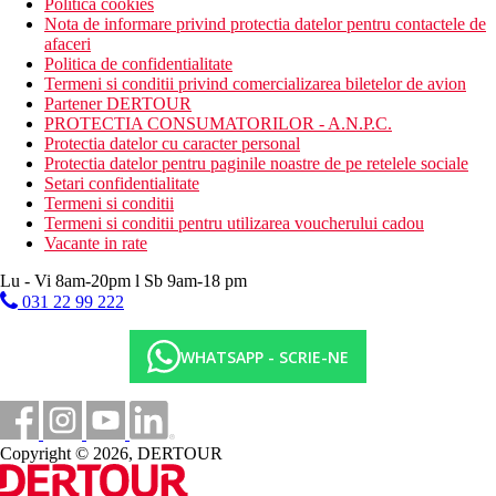
Politica cookies
Nota de informare privind protectia datelor pentru contactele de
afaceri
Politica de confidentialitate
Termeni si conditii privind comercializarea biletelor de avion
Partener DERTOUR
PROTECTIA CONSUMATORILOR - A.N.P.C.
Protectia datelor cu caracter personal
Protectia datelor pentru paginile noastre de pe retelele sociale
Setari confidentialitate
Termeni si conditii
Termeni si conditii pentru utilizarea voucherului cadou
Vacante in rate
Lu - Vi 8am-20pm l Sb 9am-18 pm
031 22 99 222
WHATSAPP - SCRIE-NE
Copyright © 2026, DERTOUR