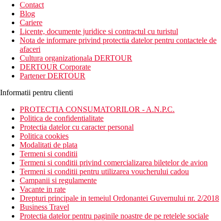
newsletter!
Contact
Blog
Cariere
Licente, documente juridice si contractul cu turistul
Nota de informare privind protectia datelor pentru contactele de
afaceri
Cultura organizationala DERTOUR
DERTOUR Corporate
Partener DERTOUR
Informatii pentru clienti
PROTECTIA CONSUMATORILOR - A.N.P.C.
Politica de confidentialitate
Protectia datelor cu caracter personal
Politica cookies
Modalitati de plata
Termeni si conditii
Termeni si conditii privind comercializarea biletelor de avion
Termeni si conditii pentru utilizarea voucherului cadou
Campanii si regulamente
Vacante in rate
Drepturi principale in temeiul Ordonantei Guvernului nr. 2/2018
Business Travel
Protectia datelor pentru paginile noastre de pe retelele sociale