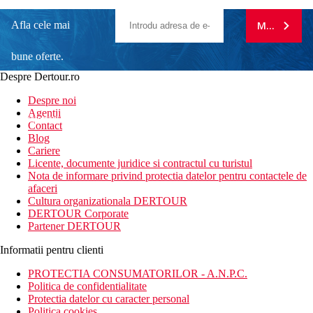
Afla cele mai
MA ABONE
bune oferte.
Despre Dertour.ro
Inscrie-te la
Despre noi
Agentii
newsletter!
Contact
Blog
Cariere
Licente, documente juridice si contractul cu turistul
Nota de informare privind protectia datelor pentru contactele de
afaceri
Cultura organizationala DERTOUR
DERTOUR Corporate
Partener DERTOUR
Informatii pentru clienti
PROTECTIA CONSUMATORILOR - A.N.P.C.
Politica de confidentialitate
Protectia datelor cu caracter personal
Politica cookies