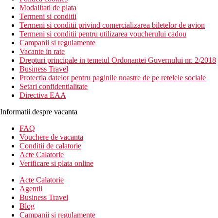
Modalitati de plata
Termeni si conditii
Termeni si conditii privind comercializarea biletelor de avion
Termeni si conditii pentru utilizarea voucherului cadou
Campanii si regulamente
Vacante in rate
Drepturi principale in temeiul Ordonantei Guvernului nr. 2/2018
Business Travel
Protectia datelor pentru paginile noastre de pe retelele sociale
Setari confidentialitate
Directiva EAA
Informatii despre vacanta
FAQ
Vouchere de vacanta
Conditii de calatorie
Acte Calatorie
Verificare si plata online
Acte Calatorie
Agentii
Business Travel
Blog
Campanii si regulamente