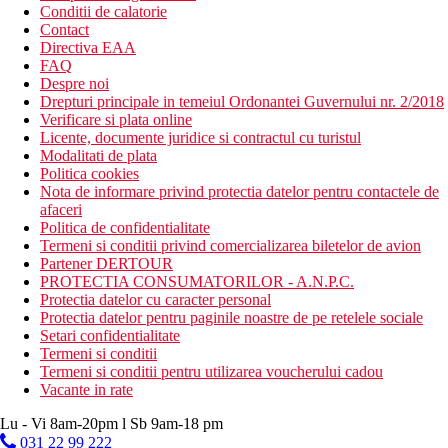
Conditii de calatorie
Contact
Directiva EAA
FAQ
Despre noi
Drepturi principale in temeiul Ordonantei Guvernului nr. 2/2018
Verificare si plata online
Licente, documente juridice si contractul cu turistul
Modalitati de plata
Politica cookies
Nota de informare privind protectia datelor pentru contactele de
afaceri
Politica de confidentialitate
Termeni si conditii privind comercializarea biletelor de avion
Partener DERTOUR
PROTECTIA CONSUMATORILOR - A.N.P.C.
Protectia datelor cu caracter personal
Protectia datelor pentru paginile noastre de pe retelele sociale
Setari confidentialitate
Termeni si conditii
Termeni si conditii pentru utilizarea voucherului cadou
Vacante in rate
Lu - Vi 8am-20pm l Sb 9am-18 pm
031 22 99 222