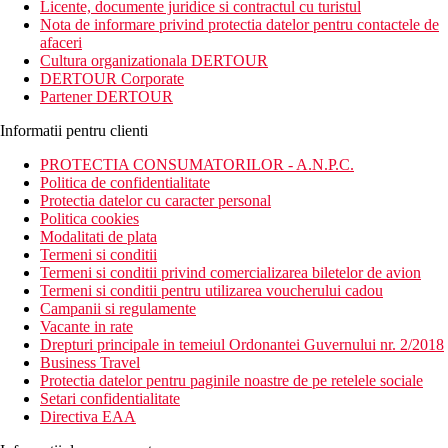
Licente, documente juridice si contractul cu turistul
Nota de informare privind protectia datelor pentru contactele de
afaceri
Cultura organizationala DERTOUR
DERTOUR Corporate
Partener DERTOUR
Informatii pentru clienti
PROTECTIA CONSUMATORILOR - A.N.P.C.
Politica de confidentialitate
Protectia datelor cu caracter personal
Politica cookies
Modalitati de plata
Termeni si conditii
Termeni si conditii privind comercializarea biletelor de avion
Termeni si conditii pentru utilizarea voucherului cadou
Campanii si regulamente
Vacante in rate
Drepturi principale in temeiul Ordonantei Guvernului nr. 2/2018
Business Travel
Protectia datelor pentru paginile noastre de pe retelele sociale
Setari confidentialitate
Directiva EAA