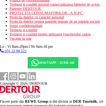
Politica de confidentialitate
Termeni si conditii privind comercializarea biletelor de avion
Partener DERTOUR
PROTECTIA CONSUMATORILOR - A.N.P.C.
Protectia datelor cu caracter personal
Protectia datelor pentru paginile noastre de pe retelele sociale
Setari confidentialitate
Termeni si conditii
Termeni si conditii pentru utilizarea voucherului cadou
Vacante in rate
Lu - Vi 8am-20pm l Sb 9am-18 pm
031 22 99 222
WHATSAPP - SCRIE-NE
Copyright © 2026, DERTOUR
Facem parte din
REWE Group
si din divizia sa
DER Touristik
, cel
mai mare grup central-european din industria turismului.