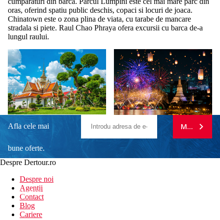
cumparaturi din barca. Parcul Lumpini este cel mai mare parc din
oras, oferind spatiu public deschis, copaci si locuri de joaca.
Chinatown este o zona plina de viata, cu tarabe de mancare
stradala si piete. Raul Chao Phraya ofera excursii cu barca de-a
lungul raului.
Afla cele mai
MA ABONE
bune oferte.
Despre Dertour.ro
Inscrie-te la
Despre noi
Agentii
newsletter!
Contact
Blog
Cariere