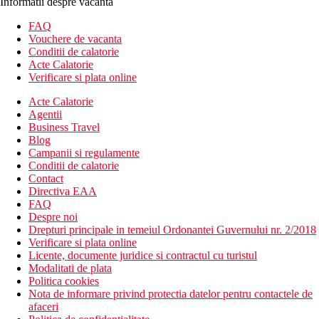
Informatii despre vacanta
FAQ
Vouchere de vacanta
Conditii de calatorie
Acte Calatorie
Verificare si plata online
Acte Calatorie
Agentii
Business Travel
Blog
Campanii si regulamente
Conditii de calatorie
Contact
Directiva EAA
FAQ
Despre noi
Drepturi principale in temeiul Ordonantei Guvernului nr. 2/2018
Verificare si plata online
Licente, documente juridice si contractul cu turistul
Modalitati de plata
Politica cookies
Nota de informare privind protectia datelor pentru contactele de
afaceri