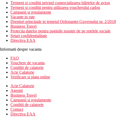
Termeni si conditii privind comercializarea biletelor de avion
Termeni si conditii pentru utilizarea voucherului cadou
Campanii si regulamente
Vacante in rate
Drepturi principale in temeiul Ordonantei Guvernului nr. 2/2018
Business Travel
Protectia datelor pentru paginile noastre de pe retelele sociale
Setari confidentialitate
Directiva EAA
Informatii despre vacanta
FAQ
Vouchere de vacanta
Conditii de calatorie
Acte Calatorie
Verificare si plata online
Acte Calatorie
Agentii
Business Travel
Campanii si regulamente
Conditii de calatorie
Contact
Directiva EAA