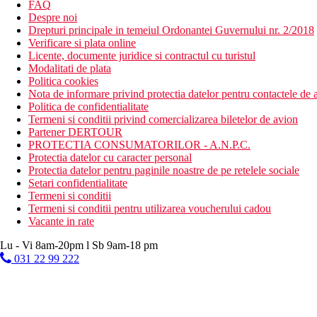
FAQ
Despre noi
Drepturi principale in temeiul Ordonantei Guvernului nr. 2/2018
Verificare si plata online
Licente, documente juridice si contractul cu turistul
Modalitati de plata
Politica cookies
Nota de informare privind protectia datelor pentru contactele de a
Politica de confidentialitate
Termeni si conditii privind comercializarea biletelor de avion
Partener DERTOUR
PROTECTIA CONSUMATORILOR - A.N.P.C.
Protectia datelor cu caracter personal
Protectia datelor pentru paginile noastre de pe retelele sociale
Setari confidentialitate
Termeni si conditii
Termeni si conditii pentru utilizarea voucherului cadou
Vacante in rate
Lu - Vi 8am-20pm l Sb 9am-18 pm
031 22 99 222