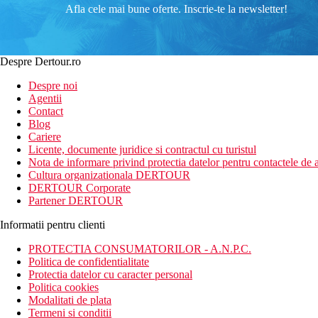
Afla cele mai bune oferte. Inscrie-te la newsletter!
Despre Dertour.ro
Despre noi
Agentii
Contact
Blog
Cariere
Licente, documente juridice si contractul cu turistul
Nota de informare privind protectia datelor pentru contactele de a
Cultura organizationala DERTOUR
DERTOUR Corporate
Partener DERTOUR
Informatii pentru clienti
PROTECTIA CONSUMATORILOR - A.N.P.C.
Politica de confidentialitate
Protectia datelor cu caracter personal
Politica cookies
Modalitati de plata
Termeni si conditii