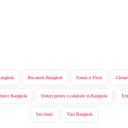
Voucher Cadou
Agentii
angkok
Bucatarie Bangkok
Fauna si Flora
Glosar
ristice Bangkok
Sfaturi pentru o calatorie in Bangkok
Tem
Vaccinuri
Viza Bangkok