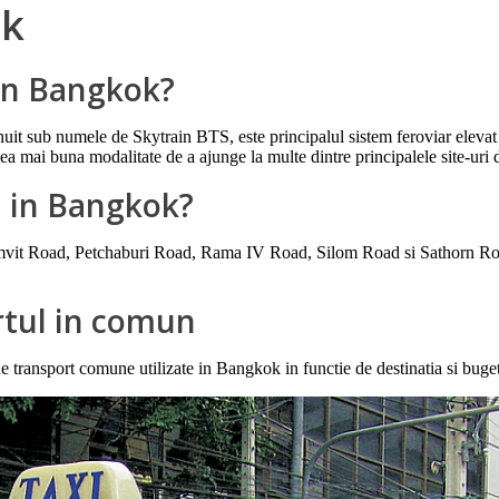
ok
 in Bangkok?
t sub numele de Skytrain BTS, este principalul sistem feroviar elevat al
e cea mai buna modalitate de a ajunge la multe dintre principalele site-uri 
l in Bangkok?
mvit Road, Petchaburi Road, Rama IV Road, Silom Road si Sathorn Roa
rtul in comun
 transport comune utilizate in Bangkok in functie de destinatia si bugetu