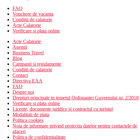
aer conditionat individual
FAQ
Alte tipuri de camere (daca nu se specifica altfel, camerel au
Vouchere de vacanta
facilitatile de mai sus):
Conditii de calatorie
Acte Calatorie
Camera dubla sau twin Grand Deluxe, cu vedere la oras:
Verificare si plata online
canapea
Camera dubla sau twin, cu vedere la gradina:
zona de luat
Acte Calatorie
masa, canapea
Agentii
Business Travel
Descrierea hotelului
Blog
Hotelul dispune de:
Campanii si regulamente
Conditii de calatorie
camera de bagaje
Contact
birou de turism
Directiva EAA
receptie deschisa non stop
FAQ
Wifi
Despre noi
menaj zilnic
Drepturi principale in temeiul Ordonantei Guvernului nr. 2/2018
spalatorie (constra cost)
Verificare si plata online
aer conditionat
Licente, documente juridice si contractul cu turistul
room service
Modalitati de plata
serviciu de trezire
Politica cookies
restaurant
Nota de informare privind protectia datelor pentru contactele de
bar
afaceri
snack bar
Politica de confidentialitate
parcare