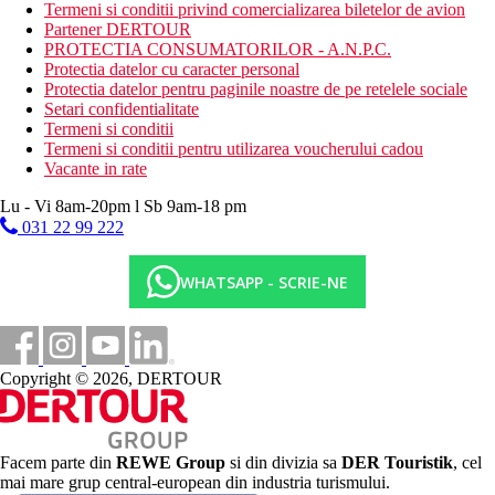
Termeni si conditii privind comercializarea biletelor de avion
piscina
Partener DERTOUR
Spa
PROTECTIA CONSUMATORILOR - A.N.P.C.
zona de relaxare
Protectia datelor cu caracter personal
transfer de la si/sau la aeroport (contra cost)
Protectia datelor pentru paginile noastre de pe retelele sociale
Descrierea plajei
Setari confidentialitate
plaja cu nisip
Termeni si conditii
Termeni si conditii pentru utilizarea voucherului cadou
Activitati sportive gratuite
Vacante in rate
plaja
Lu - Vi 8am-20pm l Sb 9am-18 pm
Activitati sportive contra cost
031 22 99 222
curs de gatit
inchirieri auto
WHATSAPP - SCRIE-NE
Happy hour
Dieta
restaurantul Chao lay - serveste preparate culinare cu
specific natiolnal si international
Copyright © 2026, DERTOUR
bar
Categoria oficiala
4 stele
Facem parte din
REWE Group
si din divizia sa
DER Touristik
, cel
Site web
mai mare grup central-european din industria turismului.
https://www.deevanahotels.com/deevanakrabiresort/