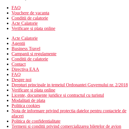
camera de bagaje
receptie deschisa non stop
FAQ
curatatorie chimica (contra cost)
Vouchere de vacanta
servicii de curatatorie (contra cost)
Conditii de calatorie
sala de fitness
Acte Calatorie
piscina
Verificare si plata online
piscina pentru copii
room service
Acte Calatorie
lift
Agentii
serviciu de trezire
Business Travel
salon de infrumusetare
Campanii si regulamente
automat (bauturi)
Conditii de calatorie
gradina
Contact
minimarket
Directiva EAA
restaurante
FAQ
baruri
Despre noi
parcare
Drepturi principale in temeiul Ordonantei Guvernului nr. 2/2018
organizare nunti
Verificare si plata online
facilitati pentru persoane cu mobilitate redusa
Licente, documente juridice si contractul cu turistul
babysitting/servicii pentru copii (contra cost)
Modalitati de plata
Politica cookies
Activitati sportive gratuite:
Nota de informare privind protectia datelor pentru contactele de
afaceri
fitness
Politica de confidentialitate
Termeni si conditii privind comercializarea biletelor de avion