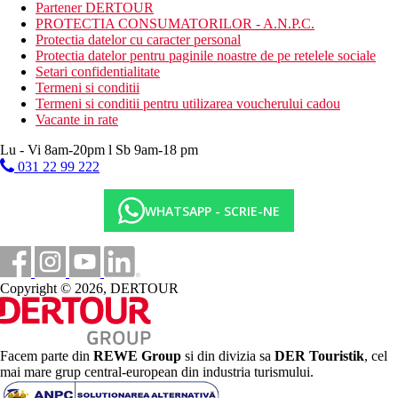
Activitati sportive contra cost:
Partener DERTOUR
PROTECTIA CONSUMATORILOR - A.N.P.C.
curs de gatit
Protectia datelor cu caracter personal
masaj
Protectia datelor pentru paginile noastre de pe retelele sociale
Setari confidentialitate
Informatii despre hotel Pakasai Resort Ao Nang Krabi 4*
Termeni si conditii
Pakasai Resort promite o vacanta romantica si relaxanta la soare,
Termeni si conditii pentru utilizarea voucherului cadou
intr-o frumoasa gradina tropicala. La doar cativa pasi de Ao
Vacante in rate
Nang, cea mai populara plaja din Krabi, Pakasai ofera servicii de
4 stele, cu un zambet, cabana si suite si o determinare ecologica
Lu - Vi 8am-20pm l Sb 9am-18 pm
de a-si face oaspetii sa se simta ca acasa.
031 22 99 222
Camerele dispun de:
WHATSAPP - SCRIE-NE
balcon
baie cu dus sau cada
WiFi
TV prin satelit
Copyright © 2026, DERTOUR
minibar
fierbator
pat double sau single
Facilitati hotel:
Facem parte din
REWE Group
si din divizia sa
DER Touristik
, cel
mai mare grup central-european din industria turismului.
piscina infinity