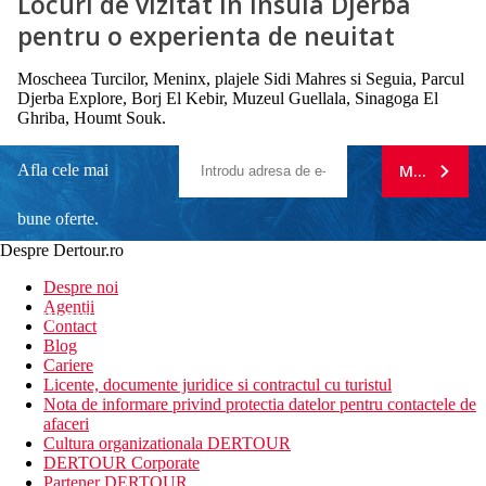
Locuri de vizitat in Insula Djerba
pentru o experienta de neuitat
Moscheea Turcilor, Meninx, plajele Sidi Mahres si Seguia, Parcul
Djerba Explore, Borj El Kebir, Muzeul Guellala, Sinagoga El
Ghriba, Houmt Souk.
Afla cele mai
MA ABONE
bune oferte.
Despre Dertour.ro
Inscrie-te la
Despre noi
Agentii
newsletter!
Contact
Blog
Cariere
Licente, documente juridice si contractul cu turistul
Nota de informare privind protectia datelor pentru contactele de
afaceri
Cultura organizationala DERTOUR
DERTOUR Corporate
Partener DERTOUR