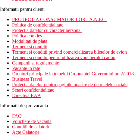
Informatii pentru clienti
PROTECTIA CONSUMATORILOR - A.N.P.C.
Politica de confidentialitate
Protectia datelor cu caracter personal
Politica cookies
Modalitati de plata
Termeni si conditii
Termeni si conditii privind comercializarea biletelor de avion
Termeni si conditii pentru utilizarea voucherului cadou
Campanii si regulamente
Vacante in rate
Drepturi principale in temeiul Ordonantei Guvernului nr. 2/2018
Business Travel
Protectia datelor pentru paginile noastre de pe retelele sociale
Setari confidentialitate
Directiva EAA
Informatii despre vacanta
FAQ
Vouchere de vacanta
Conditii de calatorie
Acte Calatorie