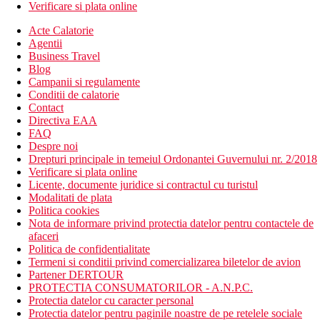
Verificare si plata online
Acte Calatorie
Agentii
Business Travel
Blog
Campanii si regulamente
Conditii de calatorie
Contact
Directiva EAA
FAQ
Despre noi
Drepturi principale in temeiul Ordonantei Guvernului nr. 2/2018
Verificare si plata online
Licente, documente juridice si contractul cu turistul
Modalitati de plata
Politica cookies
Nota de informare privind protectia datelor pentru contactele de
afaceri
Politica de confidentialitate
Termeni si conditii privind comercializarea biletelor de avion
Partener DERTOUR
PROTECTIA CONSUMATORILOR - A.N.P.C.
Protectia datelor cu caracter personal
Protectia datelor pentru paginile noastre de pe retelele sociale