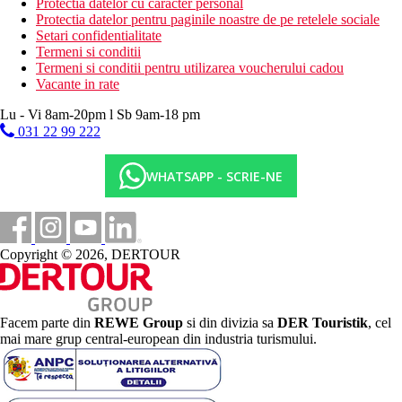
Protectia datelor cu caracter personal
Protectia datelor pentru paginile noastre de pe retelele sociale
Setari confidentialitate
Termeni si conditii
Termeni si conditii pentru utilizarea voucherului cadou
Vacante in rate
Lu - Vi 8am-20pm l Sb 9am-18 pm
031 22 99 222
WHATSAPP - SCRIE-NE
Copyright © 2026, DERTOUR
Facem parte din
REWE Group
si din divizia sa
DER Touristik
, cel
mai mare grup central-european din industria turismului.