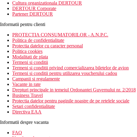
Cultura organizationala DERTOUR
DERTOUR Corporate
Partener DERTOUR
Informatii pentru clienti
PROTECTIA CONSUMATORILOR - A.N.P.C.
Politica de confidentialitate
Protectia datelor cu caracter personal
Politica cookies
Modalitati de plata
Termeni si conditii
Termeni si conditii privind comercializarea biletelor de avion
Termeni si conditii pentru utilizarea voucherului cadou
Campanii si regulamente
Vacante in rate
Drepturi principale in temeiul Ordonantei Guvernului nr. 2/2018
Business Travel
Protectia datelor pentru paginile noastre de pe retelele sociale
Setari confidentialitate
Directiva EAA
Informatii despre vacanta
FAQ