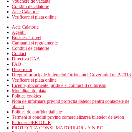
Vouchere de vacanta
Conditii de calatorie
Acte Calatorie
Verificare si plata online
Acte Calatorie
Agentii
Business Travel
Campanii si regulamente
Conditii de calatorie
Contact
Directiva EAA
FAQ
Despre noi
Drepturi principale in temeiul Ordonantei Guvernului nr. 2/2018
Verificare si plata online
Licente, documente juridice si contractul cu turistul
Modalitati de plata
Politica cookies
Nota de informare privind protectia datelor pentru contactele de
afaceri
Politica de confidentialitate
Termeni si conditii privind comercializarea biletelor de avion
Partener DERTOUR
PROTECTIA CONSUMATORILOR - A.N.P.C.