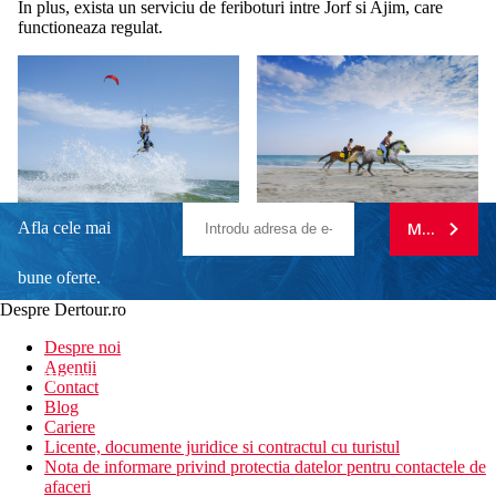
In plus, exista un serviciu de feriboturi intre Jorf si Ajim, care
functioneaza regulat.
Afla cele mai
MA ABONE
bune oferte.
Despre Dertour.ro
Inscrie-te la
Despre noi
Agentii
newsletter!
Contact
Blog
Cariere
Licente, documente juridice si contractul cu turistul
Nota de informare privind protectia datelor pentru contactele de
afaceri