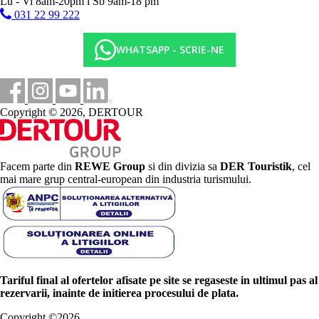
Lu - Vi 8am-20pm l Sb 9am-18 pm
031 22 99 222
WHATSAPP - SCRIE-NE
Copyright © 2026, DERTOUR
Facem parte din
REWE Group
si din divizia sa
DER Touristik
, cel
mai mare grup central-european din industria turismului.
Tariful final al ofertelor afisate pe site se regaseste in ultimul pas al
rezervarii, inainte de initierea procesului de plata.
Copyright ©
2026