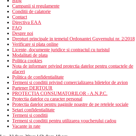
Blog
Campanii si regulamente
Conditii de calatorie
Contact
Directiva EAA
FAQ
Despre noi
Drepturi principale in temeiul Ordonantei Guvernului nr. 2/2018
Verificare si plata online
Licente, documente juridice si contractul cu turistul
Modalitati de plata
Politica cookies
Nota de informare privind protectia datelor pentru contactele de
afaceri
Politica de confidentialitate
Termeni si conditii privind comercializarea biletelor de avion
Partener DERTOUR
PROTECTIA CONSUMATORILOR - A.N.P.C.
Protectia datelor cu caracter personal
Protectia datelor pentru paginile noastre de pe retelele sociale
Setari confidentialitate
Termeni si conditii
Termeni si conditii pentru utilizarea voucherului cadou
Vacante in rate