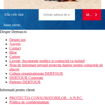
Afla cele mai
MA ABONE
bune oferte.
Despre Dertour.ro
Inscrie-te la
Despre noi
Agentii
newsletter!
Contact
Blog
Cariere
Licente, documente juridice si contractul cu turistul
Nota de informare privind protectia datelor pentru contactele de
afaceri
Cultura organizationala DERTOUR
DERTOUR Corporate
Partener DERTOUR
Informatii pentru clienti
PROTECTIA CONSUMATORILOR - A.N.P.C.
Politica de confidentialitate