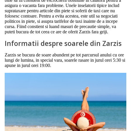
bine sa fii constient de escrocherii obisnuite in calatorii pentru a
asigura o vacanta fara probleme. Unele inselatorii tipice includ
suprataxare pentru articole din piete si soferii de taxi care nu
folosesc contoare. Pentru a evita acestea, este util sa negociati
politicos in piete, si asupra tarifelor de taxi inainte de a incepe
cursa. Fiind constient si luand masuri de precautie simple, va
puteti bucura de tot ceea ce are de oferit Zarzis fara griji.
Informatii despre soarele din Zarzis
Zarzis se bucura de soare abundent pe tot parcursul anului cu ore
lungi de lumina, in special vara, soarele rasare in jurul orei 5:30 si
apune in jurul orei 19:00.