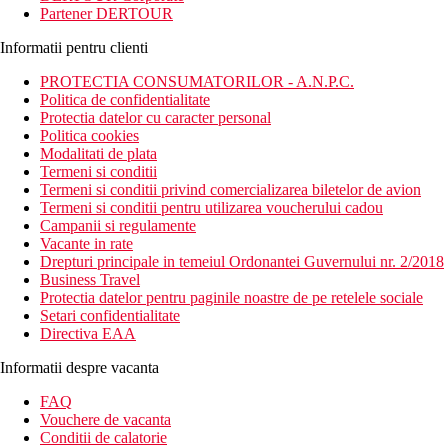
Partener DERTOUR
Informatii pentru clienti
PROTECTIA CONSUMATORILOR - A.N.P.C.
Politica de confidentialitate
Protectia datelor cu caracter personal
Politica cookies
Modalitati de plata
Termeni si conditii
Termeni si conditii privind comercializarea biletelor de avion
Termeni si conditii pentru utilizarea voucherului cadou
Campanii si regulamente
Vacante in rate
Drepturi principale in temeiul Ordonantei Guvernului nr. 2/2018
Business Travel
Protectia datelor pentru paginile noastre de pe retelele sociale
Setari confidentialitate
Directiva EAA
Informatii despre vacanta
FAQ
Vouchere de vacanta
Conditii de calatorie