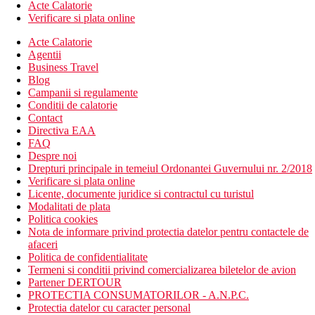
Acte Calatorie
Verificare si plata online
Acte Calatorie
Agentii
Business Travel
Blog
Campanii si regulamente
Conditii de calatorie
Contact
Directiva EAA
FAQ
Despre noi
Drepturi principale in temeiul Ordonantei Guvernului nr. 2/2018
Verificare si plata online
Licente, documente juridice si contractul cu turistul
Modalitati de plata
Politica cookies
Nota de informare privind protectia datelor pentru contactele de
afaceri
Politica de confidentialitate
Termeni si conditii privind comercializarea biletelor de avion
Partener DERTOUR
PROTECTIA CONSUMATORILOR - A.N.P.C.
Protectia datelor cu caracter personal