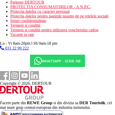
Partener DERTOUR
Activitati contra cost
PROTECTIA CONSUMATORILOR - A.N.P.C.
baie turceasca
Protectia datelor cu caracter personal
sauna
Protectia datelor pentru paginile noastre de pe retelele sociale
sporturi acvatice pe plaja
Setari confidentialitate
Termeni si conditii
Mese
Termeni si conditii pentru utilizarea voucherului cadou
All Inclusive
Vacante in rate
Mic dejun, pranz si cina tip bufet
Gustari usoare in timpul zilei
Lu - Vi 8am-20pm l Sb 9am-18 pm
Cantitate nelimitata de bauturi nealcoolice si alcoolice de
031 22 99 222
productie locala la robinet (10.00-23.00)
Categoria oficiala
WHATSAPP - SCRIE-NE
4 stele
Distanţe
Copyright © 2026, DERTOUR
4 km
Centrul orasului
104 km
Facem parte din
REWE Group
si din divizia sa
DER Touristik
, cel
Distanta de cel mai apropiat aeroport
mai mare grup central-european din industria turismului.
750 m