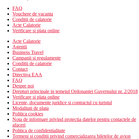
hol de intrare cu receptie
restaurantul principal
FAQ
restaurant cu serviciu (tunisian 1 x per sejur gratuit dupa
Vouchere de vacanta
rezervare cu 24 de ore inainte)
Conditii de calatorie
Wi-Fi gratuit in hol
Acte Calatorie
bar langa piscina
Verificare si plata online
cafenea maur (contra cost)
bar
Acte Calatorie
piscina (sezlonguri si umbrele gratuite)
Agentii
piscina pentru copii
Business Travel
mini club
Campanii si regulamente
Conditii de calatorie
Descrierea plajei
Contact
nisipos cu intrare treptata
Directiva EAA
sezlonguri si umbrele gratuite
FAQ
400 m de hotel
Despre noi
Drepturi principale in temeiul Ordonantei Guvernului nr. 2/2018
Activitati gratuite
Verificare si plata online
programe de animatie
Licente, documente juridice si contractul cu turistul
tenis de masa
Modalitati de plata
volei
Politica cookies
gimnastica
Nota de informare privind protectia datelor pentru contactele de
mini-golf
afaceri
TIR cu arcul
Politica de confidentialitate
teren de tenis (iluminat si echipament contra cost)
Termeni si conditii privind comercializarea biletelor de avion