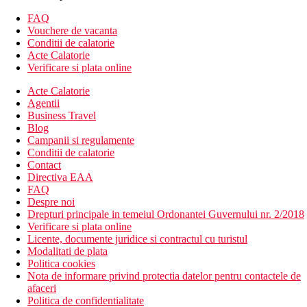
magazin cu suveniruri
FAQ
discoteca
Vouchere de vacanta
2 piscine (sezlonguri si umbrele gratuite)
Conditii de calatorie
piscina cu tobogane
Acte Calatorie
piscina interioara
Verificare si plata online
loc de joaca
piscina pentru copii
Acte Calatorie
mini club
Agentii
Business Travel
Descrierea camerei
Blog
Camera dubla
Campanii si regulamente
aer conditionat controlat individual (sezonul principal)
Conditii de calatorie
telefon
Contact
TV/sat. (contra cautiune)
Directiva EAA
frigider
FAQ
baie/toaleta
Despre noi
seif in camera (contra depozit)
Drepturi principale in temeiul Ordonantei Guvernului nr. 2/2018
balcon sau terasa
Verificare si plata online
Alte tipuri de camere
(daca nu se specifica altfel, camerele au
Licente, documente juridice si contractul cu turistul
facilitatile de mai sus)
Modalitati de plata
Camera dubla, vedere la mare
Politica cookies
Camera de familie: mai spatioasa
Nota de informare privind protectia datelor pentru contactele de
afaceri
Descrierea plajei
Politica de confidentialitate
nisipos