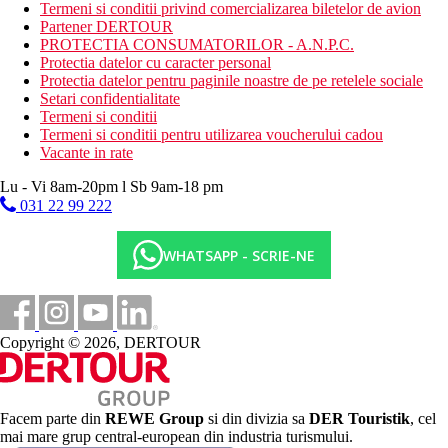
Termeni si conditii privind comercializarea biletelor de avion
sezlonguri si umbrele gratuite, prosoape de plaja contra
Partener DERTOUR
cost si depozit
PROTECTIA CONSUMATORILOR - A.N.P.C.
Protectia datelor cu caracter personal
Activitati sportive gratuite
Protectia datelor pentru paginile noastre de pe retelele sociale
programe de animatie
Setari confidentialitate
terenuri de tenis (iluminat si rachete contra cost)
Termeni si conditii
mini-golf
Termeni si conditii pentru utilizarea voucherului cadou
tenis de masa
Vacante in rate
teren de fotbal cu gazon artificial
Lu - Vi 8am-20pm l Sb 9am-18 pm
Activitati sportive contra cost
031 22 99 222
fitness
sauna
masaje
WHATSAPP - SCRIE-NE
salon de infrumusetare
cada
sporturi acvatice pe plaja
Mese
Copyright © 2026, DERTOUR
All Inclusive
Mic dejun, pranz si cina tip bufet
Gustari usoare in timpul zilei
Cantitate nelimitata de bauturi nealcoolice si alcoolice
Facem parte din
REWE Group
si din divizia sa
DER Touristik
, cel
imbuteliate de productie locala (10.00-24.00)
mai mare grup central-european din industria turismului.