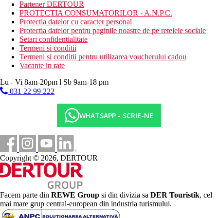
Activitati sportive gratuite
Partener DERTOUR
programe de animatie
PROTECTIA CONSUMATORILOR - A.N.P.C.
programe de seara
Protectia datelor cu caracter personal
tenis de masa
Protectia datelor pentru paginile noastre de pe retelele sociale
volei
Setari confidentialitate
mini-golf
Termeni si conditii
baschet
Termeni si conditii pentru utilizarea voucherului cadou
Vacante in rate
Activitati sportive contra cost
bunastare
Lu - Vi 8am-20pm l Sb 9am-18 pm
biliard
031 22 99 222
sporturi acvatice pe plaja
biliard
WHATSAPP - SCRIE-NE
Mese
All Inclusive:
Mic dejun, pranz si cina tip bufet
Gustari usoare in timpul zilei
Cantitate nelimitata de bauturi alcoolice si nealcoolice
Copyright © 2026, DERTOUR
produse local la robinet (10.00-24.00)
Categoria oficiala
4 stele
Facem parte din
REWE Group
si din divizia sa
DER Touristik
, cel
mai mare grup central-european din industria turismului.
Nota
Gama si calitatea serviciilor si activitatilor mentionate pot fi