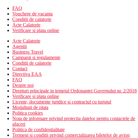
Camera dubla, comunicanta, vedere la gradina: camere
comunicante
FAQ
Camera dubla, comunicante, vedere la mare: camere
Vouchere de vacanta
comunicante
Conditii de calatorie
Acte Calatorie
Descrierea hotelului
Verificare si plata online
hol de intrare cu receptie
restaurantul principal
Acte Calatorie
3 restaurante
Agentii
5 baruri
Business Travel
Wi-Fi la receptie (gratuit)
Campanii si regulamente
sala de conferinta
Conditii de calatorie
piscina cu sectiune separata pentru copii (sezlonguri si
Contact
umbrele gratuite)
Directiva EAA
piscina interioara
FAQ
mini club 4-12 ani
Despre noi
loc de joaca
Drepturi principale in temeiul Ordonantei Guvernului nr. 2/2018
tobogan de apa
Verificare si plata online
Licente, documente juridice si contractul cu turistul
Descrierea plajei
Modalitati de plata
nisipos
Politica cookies
sezlonguri si umbrele gratuite
Nota de informare privind protectia datelor pentru contactele de
prosoape de plaja contra depozit
afaceri
bar pe plaja
Politica de confidentialitate
Termeni si conditii privind comercializarea biletelor de avion