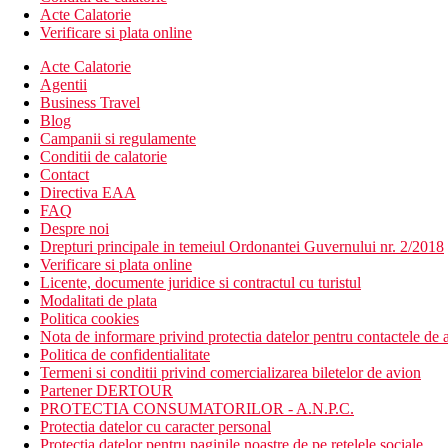
Acte Calatorie
Verificare si plata online
Acte Calatorie
Agentii
Business Travel
Blog
Campanii si regulamente
Conditii de calatorie
Contact
Directiva EAA
FAQ
Despre noi
Drepturi principale in temeiul Ordonantei Guvernului nr. 2/2018
Verificare si plata online
Licente, documente juridice si contractul cu turistul
Modalitati de plata
Politica cookies
Nota de informare privind protectia datelor pentru contactele de a
Politica de confidentialitate
Termeni si conditii privind comercializarea biletelor de avion
Partener DERTOUR
PROTECTIA CONSUMATORILOR - A.N.P.C.
Protectia datelor cu caracter personal
Protectia datelor pentru paginile noastre de pe retelele sociale