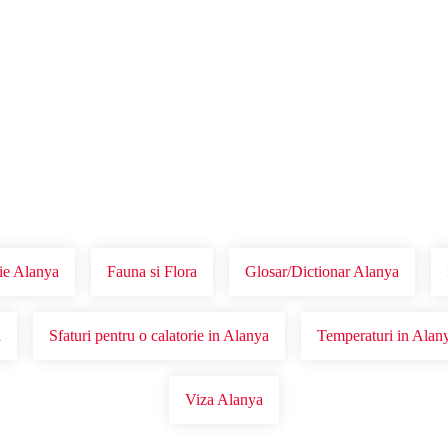
Voucher Cadou
Agentii
ie Alanya
Fauna si Flora
Glosar/Dictionar Alanya
a
Sfaturi pentru o calatorie in Alanya
Temperaturi in Alan
Viza Alanya