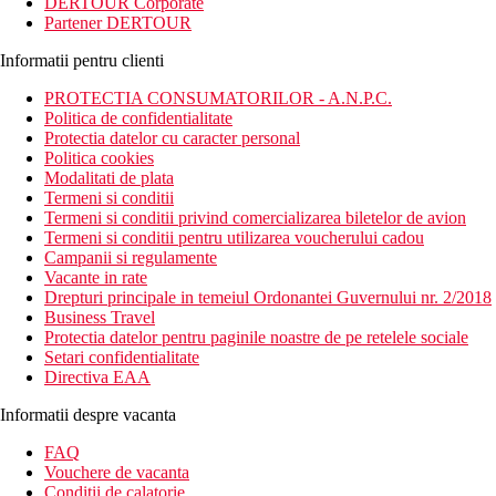
DERTOUR Corporate
Partener DERTOUR
Informatii pentru clienti
PROTECTIA CONSUMATORILOR - A.N.P.C.
Politica de confidentialitate
Protectia datelor cu caracter personal
Politica cookies
Modalitati de plata
Termeni si conditii
Termeni si conditii privind comercializarea biletelor de avion
Termeni si conditii pentru utilizarea voucherului cadou
Campanii si regulamente
Vacante in rate
Drepturi principale in temeiul Ordonantei Guvernului nr. 2/2018
Business Travel
Protectia datelor pentru paginile noastre de pe retelele sociale
Setari confidentialitate
Directiva EAA
Informatii despre vacanta
FAQ
Vouchere de vacanta
Conditii de calatorie