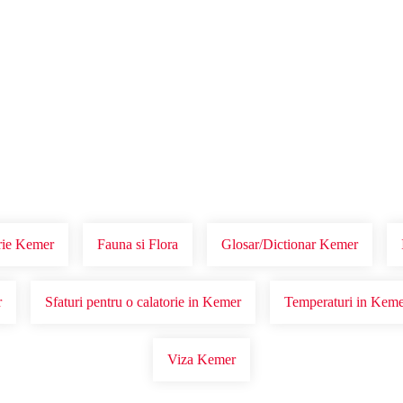
Voucher Cadou
Agentii
rie Kemer
Fauna si Flora
Glosar/Dictionar Kemer
r
Sfaturi pentru o calatorie in Kemer
Temperaturi in Keme
Viza Kemer