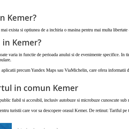
 in Kemer?
a, mai exista si optiunea de a inchiria o masina pentru mai multa libertate 
l in Kemer?
ate varia in functie de perioada anului si de evenimente specifice. In tim
pulare.
iza aplicatii precum Yandex Maps sau ViaMichelin, care ofera informatii des
ortul in comun Kemer
ublic fiabil si accesibil, inclusiv autobuze si microbuze cunoscute su
pentru turistii care vor sa descopere orasul Kemer. De retinut: Tariful p