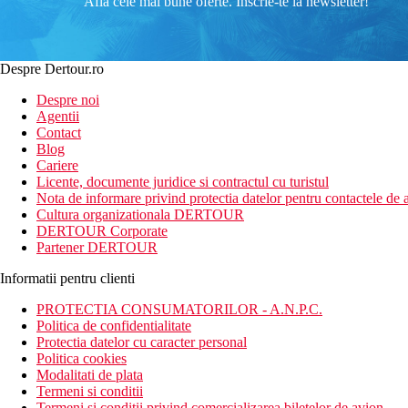
Afla cele mai bune oferte. Inscrie-te la newsletter!
Despre Dertour.ro
Despre noi
Agentii
Contact
Blog
Cariere
Licente, documente juridice si contractul cu turistul
Nota de informare privind protectia datelor pentru contactele de a
Cultura organizationala DERTOUR
DERTOUR Corporate
Partener DERTOUR
Informatii pentru clienti
PROTECTIA CONSUMATORILOR - A.N.P.C.
Politica de confidentialitate
Protectia datelor cu caracter personal
Politica cookies
Modalitati de plata
Termeni si conditii
Termeni si conditii privind comercializarea biletelor de avion