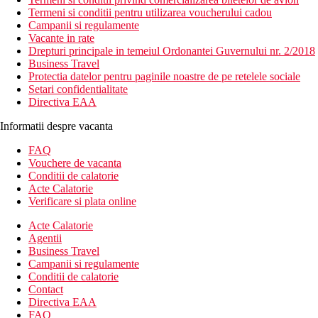
Termeni si conditii pentru utilizarea voucherului cadou
Campanii si regulamente
Vacante in rate
Drepturi principale in temeiul Ordonantei Guvernului nr. 2/2018
Business Travel
Protectia datelor pentru paginile noastre de pe retelele sociale
Setari confidentialitate
Directiva EAA
Informatii despre vacanta
FAQ
Vouchere de vacanta
Conditii de calatorie
Acte Calatorie
Verificare si plata online
Acte Calatorie
Agentii
Business Travel
Campanii si regulamente
Conditii de calatorie
Contact
Directiva EAA
FAQ