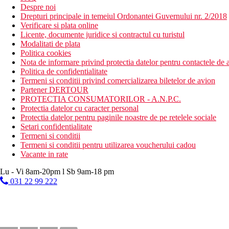
Despre noi
Drepturi principale in temeiul Ordonantei Guvernului nr. 2/2018
Verificare si plata online
Licente, documente juridice si contractul cu turistul
Modalitati de plata
Politica cookies
Nota de informare privind protectia datelor pentru contactele de a
Politica de confidentialitate
Termeni si conditii privind comercializarea biletelor de avion
Partener DERTOUR
PROTECTIA CONSUMATORILOR - A.N.P.C.
Protectia datelor cu caracter personal
Protectia datelor pentru paginile noastre de pe retelele sociale
Setari confidentialitate
Termeni si conditii
Termeni si conditii pentru utilizarea voucherului cadou
Vacante in rate
Lu - Vi 8am-20pm l Sb 9am-18 pm
031 22 99 222