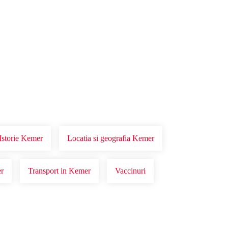
Istorie Kemer
Locatia si geografia Kemer
r
Transport in Kemer
Vaccinuri